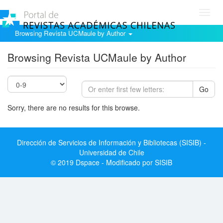
Toggl
navig
Browsing Revista UCMaule by Author
Browsing Revista UCMaule by Author
Go
Sorry, there are no results for this browse.
Dirección de Servicios de Información y Bibliotecas (SISIB) -
Universidad de Chile
© 2019 Dspace - Modificado por SISIB