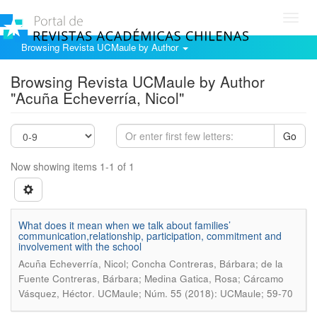
Toggl
navig
Browsing Revista UCMaule by Author
Browsing Revista UCMaule by Author
"Acuña Echeverría, Nicol"
Go
Now showing items 1-1 of 1
What does it mean when we talk about families’
communication,relationship, participation, commitment and
involvement with the school
Acuña Echeverría, Nicol; Concha Contreras, Bárbara; de la
Fuente Contreras, Bárbara; Medina Gatica, Rosa; Cárcamo
.
Vásquez, Héctor
UCMaule; Núm. 55 (2018): UCMaule; 59-70