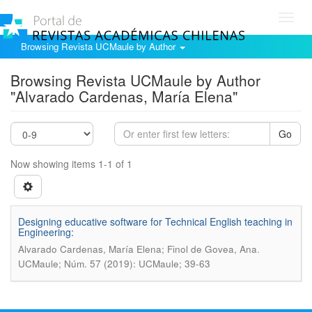
Toggl
navig
Browsing Revista UCMaule by Author
Browsing Revista UCMaule by Author
"Alvarado Cardenas, María Elena"
Go
Now showing items 1-1 of 1
Designing educative software for Technical English teaching in
Engineering:
.
Alvarado Cardenas, María Elena; Finol de Govea, Ana
UCMaule; Núm. 57 (2019): UCMaule; 39-63