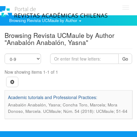
Toggl
navig
Browsing Revista UCMaule by Author
Browsing Revista UCMaule by Author
"Anabalón Anabalón, Yasna"
Go
Now showing items 1-1 of 1
Academic tutorials and Professional Practices:
Anabalón Anabalón, Yasna; Concha Toro, Marcela; Mora
.
Donoso, Marcela
UCMaule; Núm. 54 (2018): UCMaule; 51-64