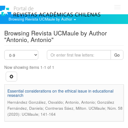
Toggl
navig
Browsing Revista UCMaule by Author
Browsing Revista UCMaule by Author
"Antonio, Antonio"
Go
Now showing items 1-1 of 1
Essential considerations on the ethical issue in educational
research
Hernández González, Osvaldo; Antonio, Antonio; González
.
Fernández, Daniela; Contreras Sáez, Milton
UCMaule; Núm. 58
(2020): UCMaule; 141-164