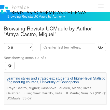
Toggl
navig
Browsing Revista UCMaule by Author
Browsing Revista UCMaule by Author
"Araya Castro, Miguel"
Go
Now showing items 1-1 of 1
Learning styles and strategies:: students of higher-level Statistic
Engineering courses, University of Concepción
Araya Castro, Miguel; Casanova Laudien, María; Rivas
.
Calabrán, Luisa; Sáez Carrillo, Katia
UCMaule; Núm. 53 (2017):
UCMaule; 33-57