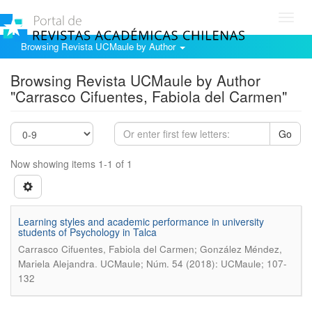
Toggl
navig
Browsing Revista UCMaule by Author
Browsing Revista UCMaule by Author
"Carrasco Cifuentes, Fabiola del Carmen"
Go
Now showing items 1-1 of 1
Learning styles and academic performance in university
students of Psychology in Talca
Carrasco Cifuentes, Fabiola del Carmen; González Méndez,
.
Mariela Alejandra
UCMaule; Núm. 54 (2018): UCMaule; 107-
132