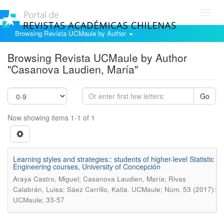
Toggl
navig
Browsing Revista UCMaule by Author
Browsing Revista UCMaule by Author
"Casanova Laudien, María"
Go
Now showing items 1-1 of 1
Learning styles and strategies:: students of higher-level Statistic
Engineering courses, University of Concepción
Araya Castro, Miguel; Casanova Laudien, María; Rivas
.
Calabrán, Luisa; Sáez Carrillo, Katia
UCMaule; Núm. 53 (2017):
UCMaule; 33-57