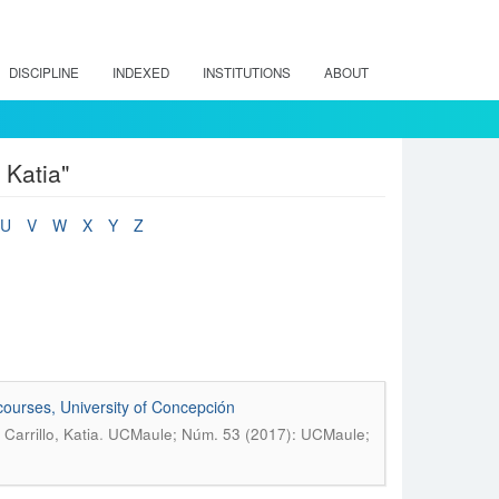
DISCIPLINE
INDEXED
INSTITUTIONS
ABOUT
 Katia"
U
V
W
X
Y
Z
 courses, University of Concepción
.
arrillo, Katia
UCMaule; Núm. 53 (2017): UCMaule;