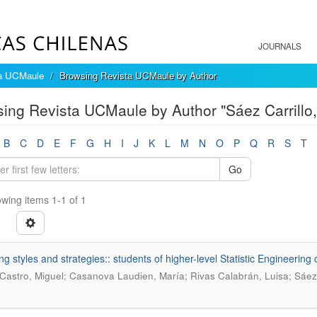
JOURNALS
a UCMaule
Browsing Revista UCMaule by Author
ing Revista UCMaule by Author "Sáez Carrillo,
B
C
D
E
F
G
H
I
J
K
L
M
N
O
P
Q
R
S
T
Go
wing items 1-1 of 1
ng styles and strategies:: students of higher-level Statistic Engineering
Castro, Miguel; Casanova Laudien, María; Rivas Calabrán, Luisa; Sáez C