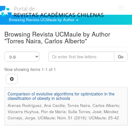
Toggl
navig
Browsing Revista UCMaule by Author
Browsing Revista UCMaule by Author
"Torres Naira, Carlos Alberto"
Go
Now showing items 1-1 of 1
Comparison of evolutive algorithms for optimization in the
classification of obesity in schools
Arenas Rodríguez, Ana Cecilia; Torres Naira, Carlos Alberto;
Vizcarra Huyhua, Flor de María; Sulla Torres, José; Méndez
.
Cornejo, Jorge
UCMaule; Núm. 51 (2016): UCMaule; 25-42