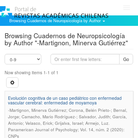
Toggl
navig
Browsing Cuadernos de Neuropsicología by Author
Browsing Cuadernos de Neuropsicología
by Author "-Martignon, Minerva Gutiérrez"
Go
Now showing items 1-1 of 1
Evolución cognitiva de un caso pediátrico con enfermedad
vascular cerebral: enfermedad de moyamoya
-Martignon, Minerva Gutiérrez; Corona, Belén Prieto-; Bernal,
Jorge; Camacho, Mario Rodríguez-; Salvador, Judith; García,
.
Antonio; Velasco, Erick; Grijalva, Israel; Armejo, Luz
Panamerican Journal of Psychology; Vol. 14, núm. 2 (2020):
CNPs