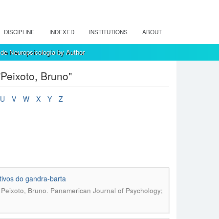
DISCIPLINE
INDEXED
INSTITUTIONS
ABOUT
de Neuropsicología by Author
Peixoto, Bruno"
U
V
W
X
Y
Z
tivos do gandra-barta
.
; Peixoto, Bruno
Panamerican Journal of Psychology;