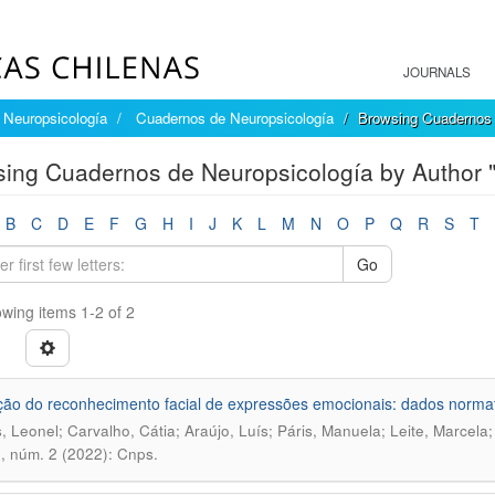
JOURNALS
Neuropsicología
Cuadernos de Neuropsicología
Browsing Cuadernos 
ing Cuadernos de Neuropsicología by Author "
B
C
D
E
F
G
H
I
J
K
L
M
N
O
P
Q
R
S
T
Go
wing items 1-2 of 2
ção do reconhecimento facial de expressões emocionais: dados norma
, Leonel; Carvalho, Cátia; Araújo, Luís; Páris, Manuela; Leite, Marcela
6, núm. 2 (2022): Cnps.