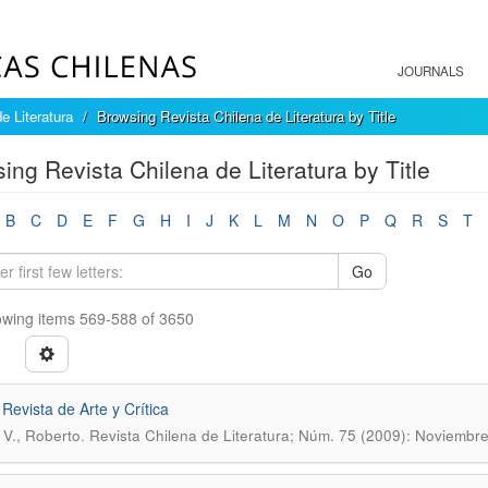
JOURNALS
e Literatura
Browsing Revista Chilena de Literatura by Title
ing Revista Chilena de Literatura by Title
B
C
D
E
F
G
H
I
J
K
L
M
N
O
P
Q
R
S
T
Go
wing items 569-588 of 3650
 Revista de Arte y Crítica
.
 V., Roberto
Revista Chilena de Literatura; Núm. 75 (2009): Noviembr