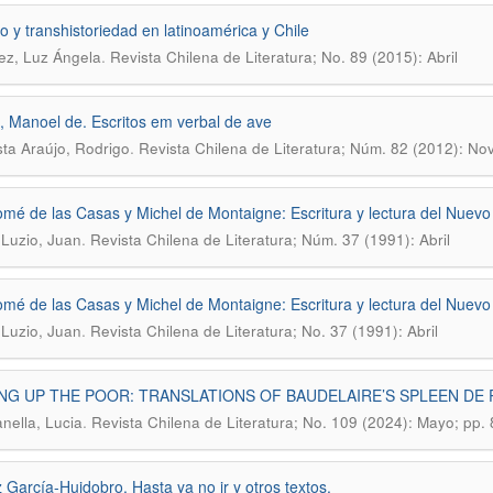
o y transhistoriedad en latinoamérica y Chile
.
ez, Luz Ángela
Revista Chilena de Literatura; No. 89 (2015): Abril
, Manoel de. Escritos em verbal de ave
.
ta Araújo, Rodrigo
Revista Chilena de Literatura; Núm. 82 (2012): No
omé de las Casas y Michel de Montaigne: Escritura y lectura del Nuev
.
Luzio, Juan
Revista Chilena de Literatura; Núm. 37 (1991): Abril
omé de las Casas y Michel de Montaigne: Escritura y lectura del Nuev
.
Luzio, Juan
Revista Chilena de Literatura; No. 37 (1991): Abril
NG UP THE POOR: TRANSLATIONS OF BAUDELAIRE’S SPLEEN DE P
.
ella, Lucia
Revista Chilena de Literatura; No. 109 (2024): Mayo; pp.
z García-Huidobro. Hasta ya no ir y otros textos.