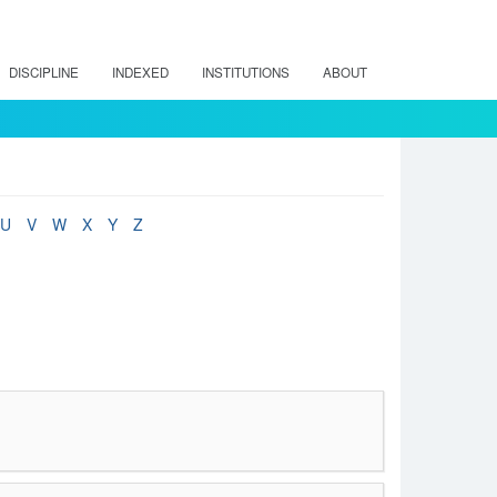
DISCIPLINE
INDEXED
INSTITUTIONS
ABOUT
U
V
W
X
Y
Z
e