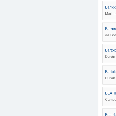
Barroc
Martín
Barros
da Cos
Bartol
Durán 
Bartol
Durán 
BEATI
Campan
Beatri