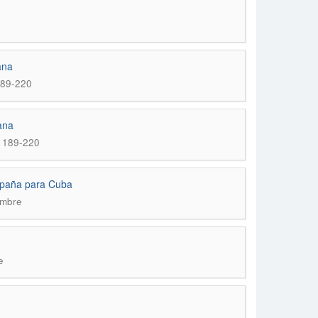
ana
189-220
ana
. 189-220
España para Cuba
embre
e