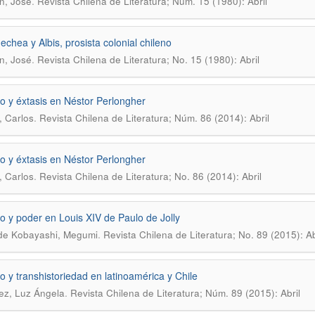
.
n, José
Revista Chilena de Literatura; Núm. 15 (1980): Abril
echea y Albis, prosista colonial chileno
.
n, José
Revista Chilena de Literatura; No. 15 (1980): Abril
o y éxtasis en Néstor Perlongher
.
, Carlos
Revista Chilena de Literatura; Núm. 86 (2014): Abril
o y éxtasis en Néstor Perlongher
.
, Carlos
Revista Chilena de Literatura; No. 86 (2014): Abril
o y poder en Louis XIV de Paulo de Jolly
.
de Kobayashi, Megumi
Revista Chilena de Literatura; No. 89 (2015): Ab
o y transhistoriedad en latinoamérica y Chile
.
ez, Luz Ángela
Revista Chilena de Literatura; Núm. 89 (2015): Abril