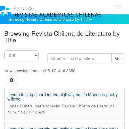
Toggl
navig
Browsing Revista Chilena de Literatura by Title
Browsing Revista Chilena de Literatura by
Title
Go
Now showing items 1695-1714 of 3650
I come to sing a corrido: the highwayman in Mapuche poetry
williche
.
López Duhart, María Ignacia
Revista Chilena de Literatura;
Núm. 95 (2017): Abril
I come to sing a corrido: the highwayman in Mapuche poetry