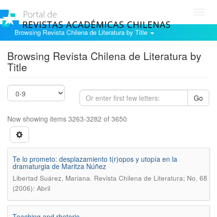
Toggl
navig
Browsing Revista Chilena de Literatura by Title
Browsing Revista Chilena de Literatura by
Title
Go
Now showing items 3263-3282 of 3650
Te lo prometo: desplazamiento t(r)opos y utopía en la
dramaturgia de Maritza Núñez
.
Libertad Suárez, Mariana
Revista Chilena de Literatura; No. 68
(2006): Abril
Teaching and rhetoric