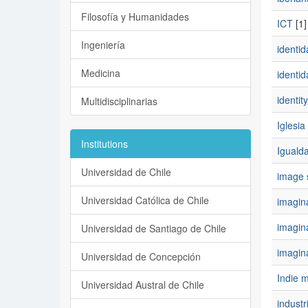
Filosofía y Humanidades
ICT
[1]
Ingeniería
identid
Medicina
identid
identity
Multidisciplinarias
Iglesia
Institutions
Iguald
Universidad de Chile
image 
Universidad Católica de Chile
imagin
imagin
Universidad de Santiago de Chile
imagin
Universidad de Concepción
Indie 
Universidad Austral de Chile
industr