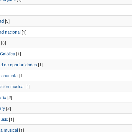
ad
[3]
ad nacional
[1]
[3]
 Católica
[1]
ad de oportunidades
[1]
schemata
[1]
ación musical
[1]
ario
[2]
ary
[2]
music
[1]
ia musical
[1]