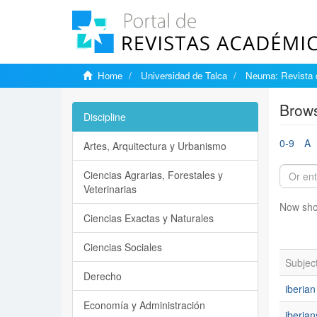
Home
Universidad de Talca
Neuma: Revista 
Brows
Discipline
0-9
A
Artes, Arquitectura y Urbanismo
Ciencias Agrarias, Forestales y
Veterinarias
Now sho
Ciencias Exactas y Naturales
Ciencias Sociales
Subjec
Derecho
iberian
Economía y Administración
iberia