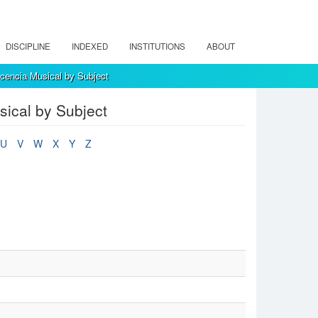
DISCIPLINE
INDEXED
INSTITUTIONS
ABOUT
encia Musical by Subject
ical by Subject
U
V
W
X
Y
Z