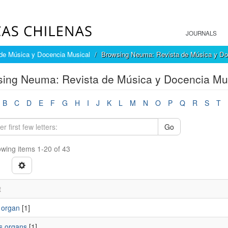
JOURNALS
de Música y Docencia Musical
Browsing Neuma: Revista de Música y Doc
ing Neuma: Revista de Música y Docencia Mus
B
C
D
E
F
G
H
I
J
K
L
M
N
O
P
Q
R
S
T
Go
wing items 1-20 of 43
t
 organ
[1]
ns organs
[1]