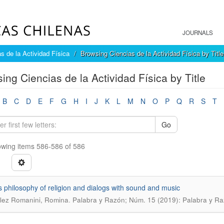
JOURNALS
s de la Actividad Física
Browsing Ciencias de la Actividad Física by Title
ing Ciencias de la Actividad Física by Title
B
C
D
E
F
G
H
I
J
K
L
M
N
O
P
Q
R
S
T
Go
wing items 586-586 of 586
’s philosophy of religion and dialogs with sound and music
.
lez Romanini, Romina
Palabra y Razón; Núm. 15 (2019): Palabra y Ra