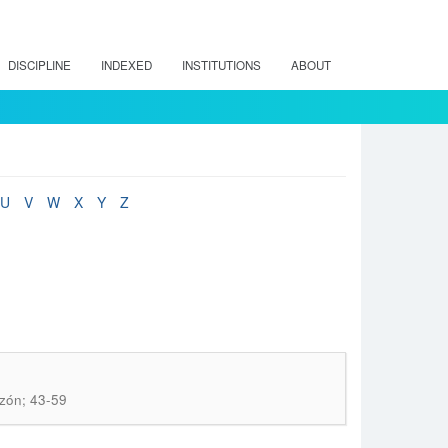
DISCIPLINE
INDEXED
INSTITUTIONS
ABOUT
U
V
W
X
Y
Z
zón; 43-59