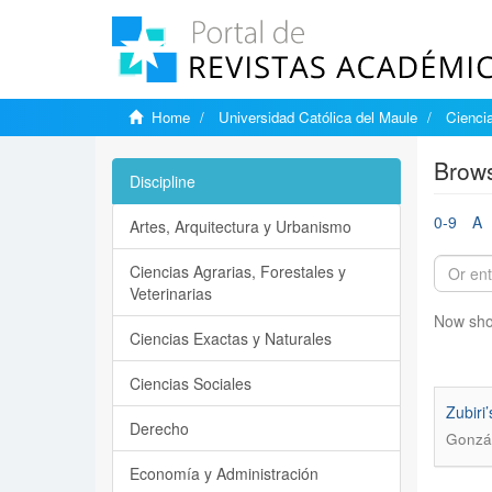
Home
Universidad Católica del Maule
Ciencia
Brows
Discipline
0-9
A
Artes, Arquitectura y Urbanismo
Ciencias Agrarias, Forestales y
Veterinarias
Now sho
Ciencias Exactas y Naturales
Ciencias Sociales
Zubiri
Derecho
Gonzá
Economía y Administración