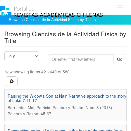
Toggl
navig
Browsing Ciencias de la Actividad Física by Title
Browsing Ciencias de la Actividad Física by
Title
Go
Now showing items 421-440 of 586
Raising the Widow's Son at Nain Narrative approach to the story
of Luke 7:11-17
.
Barrientos Mol, Patricio
Palabra y Razón; Núm. 3 (2013):
Palabra y Razón; 45-67
Recognition policy of difference, in the face of demanads from