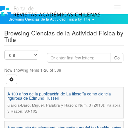
Toggl
navig
Browsing Ciencias de la Actividad Física by Title
Browsing Ciencias de la Actividad Física by
Title
Go
Now showing items 1-20 of 586
A 100 años de la publicación de La filosofía como ciencia
rigurosa de Edmund Husserl
.
García-Baró, Miguel
Palabra y Razón; Núm. 3 (2013): Palabra
y Razón; 93-102
A community development intervention model for healthy aging