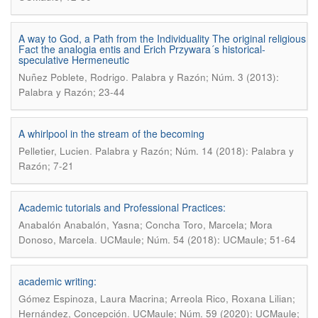
A way to God, a Path from the Individuality The original religious
Fact the analogia entis and Erich Przywara´s historical-
speculative Hermeneutic
.
Nuñez Poblete, Rodrigo
Palabra y Razón; Núm. 3 (2013):
Palabra y Razón; 23-44
A whirlpool in the stream of the becoming
.
Pelletier, Lucien
Palabra y Razón; Núm. 14 (2018): Palabra y
Razón; 7-21
Academic tutorials and Professional Practices:
Anabalón Anabalón, Yasna; Concha Toro, Marcela; Mora
.
Donoso, Marcela
UCMaule; Núm. 54 (2018): UCMaule; 51-64
academic writing:
Gómez Espinoza, Laura Macrina; Arreola Rico, Roxana Lilian;
.
Hernández, Concepción
UCMaule; Núm. 59 (2020): UCMaule;