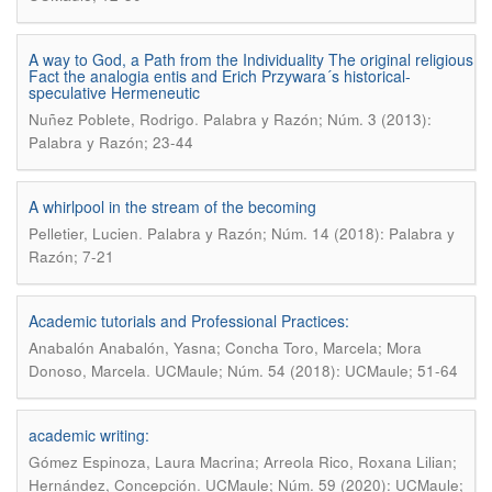
A way to God, a Path from the Individuality The original religious
Fact the analogia entis and Erich Przywara´s historical-
speculative Hermeneutic
.
Nuñez Poblete, Rodrigo
Palabra y Razón; Núm. 3 (2013):
Palabra y Razón; 23-44
A whirlpool in the stream of the becoming
.
Pelletier, Lucien
Palabra y Razón; Núm. 14 (2018): Palabra y
Razón; 7-21
Academic tutorials and Professional Practices:
Anabalón Anabalón, Yasna; Concha Toro, Marcela; Mora
.
Donoso, Marcela
UCMaule; Núm. 54 (2018): UCMaule; 51-64
academic writing:
Gómez Espinoza, Laura Macrina; Arreola Rico, Roxana Lilian;
.
Hernández, Concepción
UCMaule; Núm. 59 (2020): UCMaule;