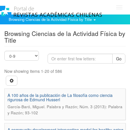
Toggl
navig
Browsing Ciencias de la Actividad Física by Title
Browsing Ciencias de la Actividad Física by
Title
Go
Now showing items 1-20 of 586
A 100 años de la publicación de La filosofía como ciencia
rigurosa de Edmund Husserl
.
García-Baró, Miguel
Palabra y Razón; Núm. 3 (2013): Palabra
y Razón; 93-102
A community development intervention model for healthy aging