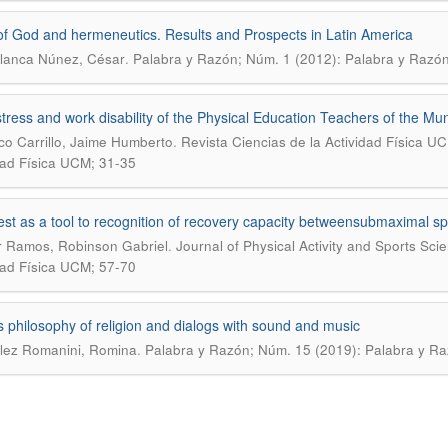
f God and hermeneutics. Results and Prospects in Latin America
.
lanca Núnez, César
Palabra y Razón; Núm. 1 (2012): Palabra y Razón
tress and work disability of the Physical Education Teachers of the Mu
.
o Carrillo, Jaime Humberto
Revista Ciencias de la Actividad Física UC
dad Física UCM; 31-35
est as a tool to recognition of recovery capacity betweensubmaximal s
.
r Ramos, Robinson Gabriel
Journal of Physical Activity and Sports Sci
dad Física UCM; 57-70
’s philosophy of religion and dialogs with sound and music
.
lez Romanini, Romina
Palabra y Razón; Núm. 15 (2019): Palabra y Ra