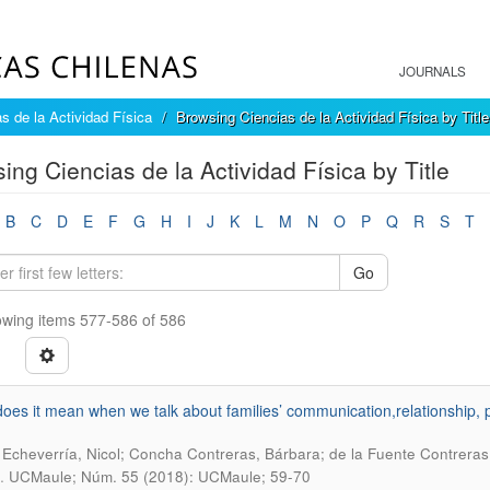
JOURNALS
s de la Actividad Física
Browsing Ciencias de la Actividad Física by Title
ing Ciencias de la Actividad Física by Title
B
C
D
E
F
G
H
I
J
K
L
M
N
O
P
Q
R
S
T
Go
wing items 577-586 of 586
oes it mean when we talk about families’ communication,relationship, 
Echeverría, Nicol; Concha Contreras, Bárbara; de la Fuente Contrera
.
UCMaule; Núm. 55 (2018): UCMaule; 59-70