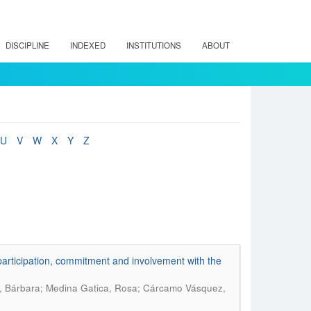
DISCIPLINE
INDEXED
INSTITUTIONS
ABOUT
U
V
W
X
Y
Z
participation, commitment and involvement with the
s, Bárbara; Medina Gatica, Rosa; Cárcamo Vásquez,