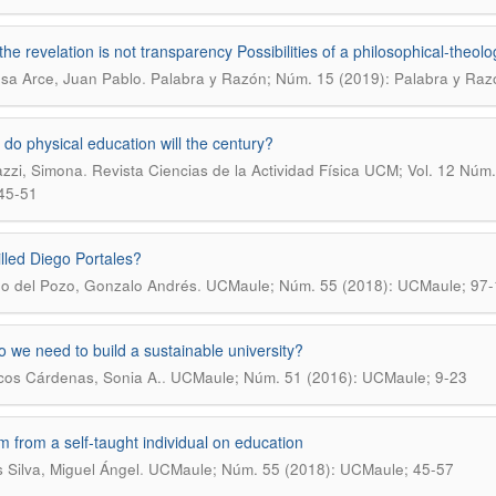
he revelation is not transparency Possibilities of a philosophical-theo
.
sa Arce, Juan Pablo
Palabra y Razón; Núm. 15 (2019): Palabra y Raz
do physical education will the century?
.
azzi, Simona
Revista Ciencias de la Actividad Física UCM; Vol. 12 Núm.
45-51
lled Diego Portales?
.
o del Pozo, Gonzalo Andrés
UCMaule; Núm. 55 (2018): UCMaule; 97
 we need to build a sustainable university?
.
cos Cárdenas, Sonia A.
UCMaule; Núm. 51 (2016): UCMaule; 9-23
 from a self-taught individual on education
.
s Silva, Miguel Ángel
UCMaule; Núm. 55 (2018): UCMaule; 45-57