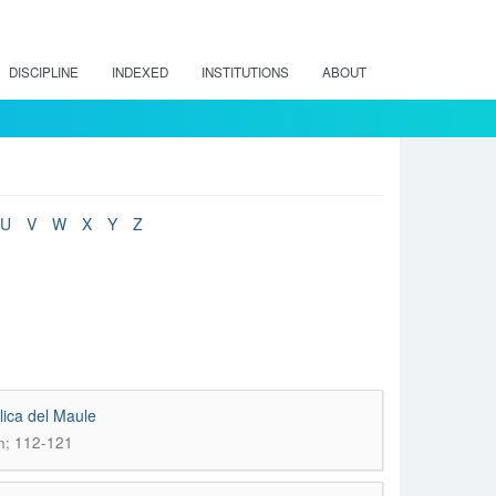
DISCIPLINE
INDEXED
INSTITUTIONS
ABOUT
U
V
W
X
Y
Z
lica del Maule
n; 112-121