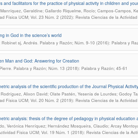
s and facilitators for the practice of physical activity in children and y
Manríquez, Geraldine; Gallardo Riquelme, Rocío; Campos-Campos, Kev
dad Física UCM; Vol. 23 Núm. 2 (2022): Revista Ciencias de la Activida
ing in God in the science’s world
.
 Robinet sj, Andrés
Palabra y Razón; Núm. 9-10 (2016): Palabra y Ra
n Man and God: Answering for Creation
.
Pierre
Palabra y Razón; Núm. 13 (2018): Palabra y Razón; 45-61
metric analysis of the scientific production of the Journal Physical Acti
Rodríguez, Alixon David; Olate Pastén, Yesenia de Lourdes; Godoy Tap
dad Física UCM; Vol. 20 Núm. 2 (2019): Revista Ciencias de la Activida
metric analysis: thesis of the degree of pedagogy in physical education 
do, Verónica Henríquez; Hernández Mosqueira, Claudio; Arcay Monto
Actividad Física UCM; Vol. 19 Núm. 1 (2018): Revista Ciencias de la Act