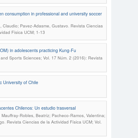
 consumption in professional and university soccer
.
a, Claudio; Pavez-Adasme, Gustavo
Revista Ciencias
ividad Física UCM; 1-13
%COM) in adolescents practicing Kung-Fu
y and Sports Sciences; Vol. 17 Núm. 2 (2016): Revista
c University of Chile
centes Chilenos: Un estudio trasversal
 Mauffray-Robles, Beatriz; Pacheco-Ramos, Valentina;
.
ugo
Revista Ciencias de la Actividad Física UCM; Vol.