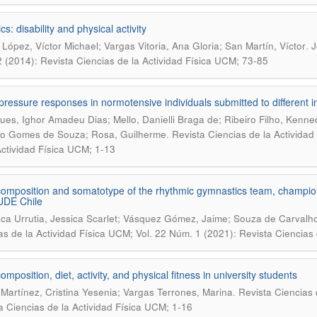
cs: disability and physical activity
.
 López, Víctor Michael; Vargas Vitoria, Ana Gloria; San Martín, Víctor
J
 (2014): Revista Ciencias de la Actividad Física UCM; 73-85
pressure responses in normotensive individuals submitted to different in
ues, Ighor Amadeu Dias; Mello, Danielli Braga de; Ribeiro Filho, Kenne
.
go Gomes de Souza; Rosa, Guilherme
Revista Ciencias de la Actividad
Actividad Física UCM; 1-13
omposition and somatotype of the rhythmic gymnastics team, champion f
DE Chile
a Urrutia, Jessica Scarlet; Vásquez Gómez, Jaime; Souza de Carvalho
as de la Actividad Física UCM; Vol. 22 Núm. 1 (2021): Revista Ciencias 
mposition, diet, activity, and physical fitness in university students
.
Martínez, Cristina Yesenia; Vargas Terrones, Marina
Revista Ciencias 
a Ciencias de la Actividad Física UCM; 1-16