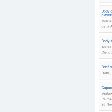
Body c
player
Molina
de la 
Body s
Torres
Cienci
Brief r
Ruffa,
Capaci
Muñoz-
Palma-
26 Núm