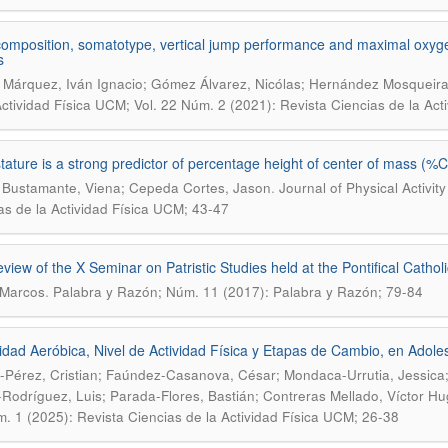
omposition, somatotype, vertical jump performance and maximal oxygen
s
 Márquez, Iván Ignacio; Gómez Álvarez, Nicólas; Hernández Mosqueir
Actividad Física UCM; Vol. 22 Núm. 2 (2021): Revista Ciencias de la Act
tature is a strong predictor of percentage height of center of mass (
.
 Bustamante, Viena; Cepeda Cortes, Jason
Journal of Physical Activit
as de la Actividad Física UCM; 43-47
eview of the X Seminar on Patristic Studies held at the Pontifical Catholi
.
 Marcos
Palabra y Razón; Núm. 11 (2017): Palabra y Razón; 79-84
dad Aeróbica, Nivel de Actividad Física y Etapas de Cambio, en Adoles
Pérez, Cristian; Faúndez-Casanova, César; Mondaca-Urrutia, Jessica;
Rodríguez, Luis; Parada-Flores, Bastián; Contreras Mellado, Víctor H
. 1 (2025): Revista Ciencias de la Actividad Física UCM; 26-38