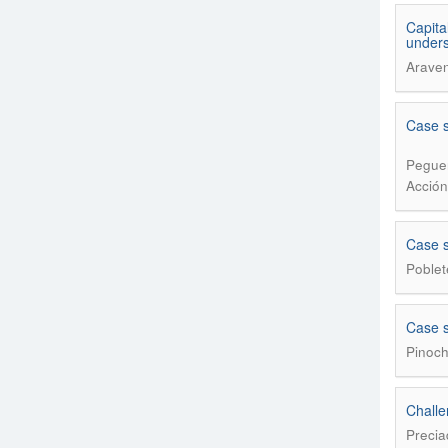
Capita
unders
Arave
Case s
Peguer
Acción 
Case s
Poblet
Case s
Pinoch
Challe
Precia