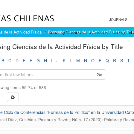
JOURNALS
s de la Actividad Física
Browsing Ciencias de la Actividad Física by Title
ing Ciencias de la Actividad Física by Title
B
C
D
E
F
G
H
I
J
K
L
M
N
O
P
Q
R
S
T
Go
wing items 55-74 of 586
e Ciclo de Conferencias “Formas de lo Político” en la Universidad Cató
.
cid Díaz, Cristhian
Palabra y Razón; Núm. 17 (2020): Palabra y Razó