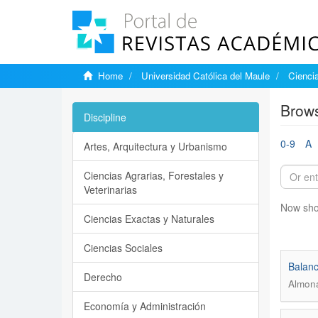
Home
Universidad Católica del Maule
Ciencia
Brows
Discipline
0-9
A
Artes, Arquitectura y Urbanismo
Ciencias Agrarias, Forestales y
Veterinarias
Now sho
Ciencias Exactas y Naturales
Ciencias Sociales
Balanc
Derecho
Almona
Economía y Administración