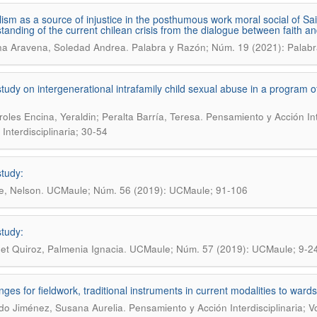
lism as a source of injustice in the posthumous work moral social of Sai
tanding of the current chilean crisis from the dialogue between faith and
.
na Aravena, Soledad Andrea
Palabra y Razón; Núm. 19 (2021): Palab
tudy on intergenerational intrafamily child sexual abuse in a program 
.
oles Encina, Yeraldin; Peralta Barría, Teresa
Pensamiento y Acción Int
Interdisciplinaria; 30-54
tudy:
.
e, Nelson
UCMaule; Núm. 56 (2019): UCMaule; 91-106
tudy:
.
et Quiroz, Palmenia Ignacia
UCMaule; Núm. 57 (2019): UCMaule; 9-2
nges for fieldwork, traditional instruments in current modalities to wards
.
do Jiménez, Susana Aurelia
Pensamiento y Acción Interdisciplinaria; 