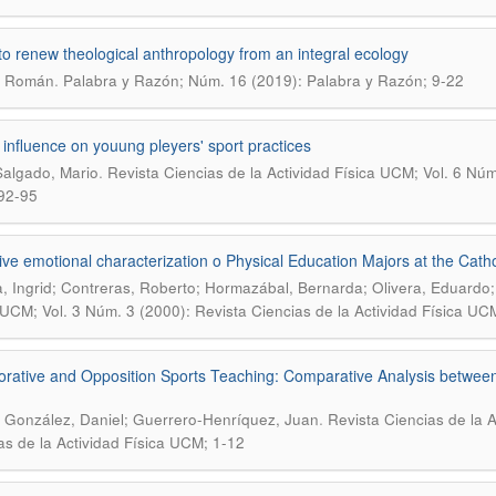
to renew theological anthropology from an integral ecology
.
, Román
Palabra y Razón; Núm. 16 (2019): Palabra y Razón; 9-22
influence on youung pleyers' sport practices
.
algado, Mario
Revista Ciencias de la Actividad Física UCM; Vol. 6 Núm.
92-95
ive emotional characterization o Physical Education Majors at the Catho
, Ingrid; Contreras, Roberto; Hormazábal, Bernarda; Olivera, Eduardo
 UCM; Vol. 3 Núm. 3 (2000): Revista Ciencias de la Actividad Física UC
orative and Opposition Sports Teaching: Comparative Analysis betwee
.
 González, Daniel; Guerrero-Henríquez, Juan
Revista Ciencias de la 
as de la Actividad Física UCM; 1-12