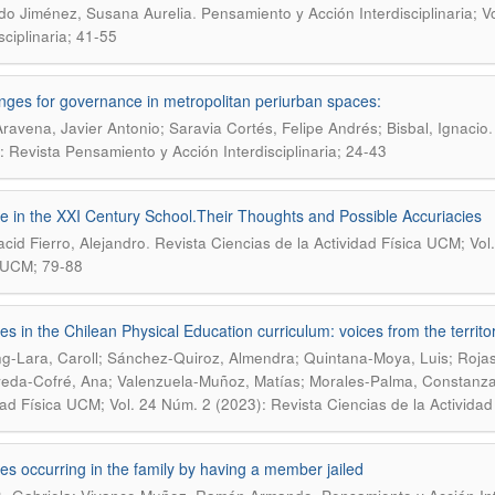
.
do Jiménez, Susana Aurelia
Pensamiento y Acción Interdisciplinaria; 
sciplinaria; 41-55
nges for governance in metropolitan periurban spaces:
ravena, Javier Antonio; Saravia Cortés, Felipe Andrés; Bisbal, Ignacio
: Revista Pensamiento y Acción Interdisciplinaria; 24-43
 in the XXI Century School.Their Thoughts and Possible Accuriacies
.
cid Fierro, Alejandro
Revista Ciencias de la Actividad Física UCM; Vol
 UCM; 79-88
s in the Chilean Physical Education curriculum: voices from the territo
ing-Lara, Caroll; Sánchez-Quiroz, Almendra; Quintana-Moya, Luis; Roja
eda-Cofré, Ana; Valenzuela-Muñoz, Matías; Morales-Palma, Constanza; 
dad Física UCM; Vol. 24 Núm. 2 (2023): Revista Ciencias de la Activida
s occurring in the family by having a member jailed