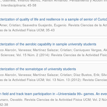
.
P., Gabriela; Vivanco Muñoz, Ramón Armando
Pensamiento y Acción Int
Interdisciplinaria; 45-58
erization of quality of life and resilience in a sample of senior of Curicó
.
Amer, Cristian; Saavedra Guajardo, Eugenio
Revista Ciencias de la Ac
as de la Actividad Física UCM; 35-43
terization of the aerobic capability in sample university students
co Alarcón, Vanessa; Martínez Salazar, Cristian; Caniuqueo Vargas, Ale
 Sciences; Vol. 15 Núm. 2 (2014): Revista Ciencias de la Actividad Fís
terization of the somatotype of university students
co Alarcón, Vanessa; Martínez Salazar, Cristian; Díaz Bustos, Erik; Sil
as de la Actividad Física UCM; Vol. 13 Núm. 13 (2012): Revista Ciencia
n field and track team participation in «Universiada 99» games. An even
.
Amaro, Osvaldo
Revista Ciencias de la Actividad Física UCM; Vol. 2 Núm
32-38