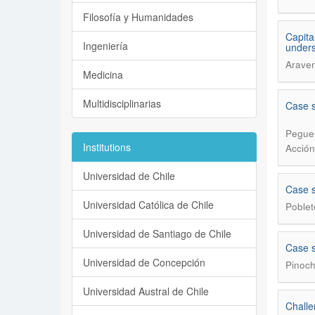
Filosofía y Humanidades
Capita
Ingeniería
unders
Arave
Medicina
Multidisciplinarias
Case s
Peguer
Institutions
Acción 
Universidad de Chile
Case s
Universidad Católica de Chile
Poblet
Universidad de Santiago de Chile
Case s
Universidad de Concepción
Pinoch
Universidad Austral de Chile
Challe