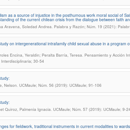
lism as a source of injustice in the posthumous work moral social of Sai
tanding of the current chilean crisis from the dialogue between faith and
.
na Aravena, Soledad Andrea
Palabra y Razón; Núm. 19 (2021): Palab
tudy on intergenerational intrafamily child sexual abuse in a program 
.
oles Encina, Yeraldin; Peralta Barría, Teresa
Pensamiento y Acción Int
Interdisciplinaria; 30-54
tudy:
.
e, Nelson
UCMaule; Núm. 56 (2019): UCMaule; 91-106
tudy:
.
et Quiroz, Palmenia Ignacia
UCMaule; Núm. 57 (2019): UCMaule; 9-2
nges for fieldwork, traditional instruments in current modalities to wards