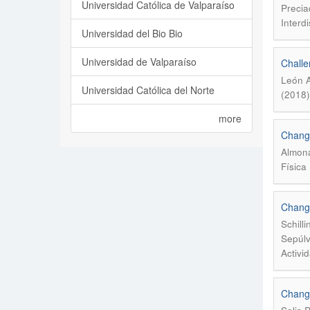
Universidad Católica de Valparaíso
Precia
Interdi
Universidad del Bio Bio
Universidad de Valparaíso
Challe
León A
Universidad Católica del Norte
(2018)
more
Change
Almona
Física
Change
Schill
Sepúlv
Activi
Change