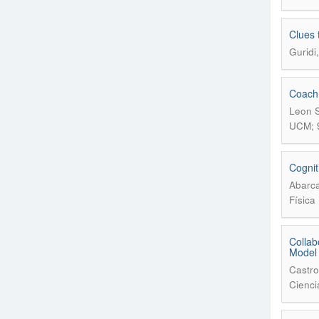
Clues 
Guridi
Coach 
Leon S
UCM; 
Cognit
Abarca
Física
Collab
Model
Castro
Cienci