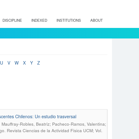
DISCIPLINE
INDEXED
INSTITUTIONS
ABOUT
U
V
W
X
Y
Z
centes Chilenos: Un estudio trasversal
 Mauffray-Robles, Beatriz; Pacheco-Ramos, Valentina;
.
ugo
Revista Ciencias de la Actividad Física UCM; Vol.