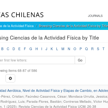
JOURNALS
s de la Actividad Física
Browsing Ciencias de la Actividad Física by Title
ing Ciencias de la Actividad Física by Title
B
C
D
E
F
G
H
I
J
K
L
M
N
O
P
Q
R
S
T
Go
wing items 68-87 of 586
dad Aeróbica, Nivel de Actividad Física y Etapas de Cambio, en Adoles
Pérez, Cristian; Faúndez-Casanova, César; Mondaca-Urrutia, Jessica;
Rodríguez, Luis; Parada-Flores, Bastián; Contreras Mellado, Víctor H
. 1 (2025): Revista Ciencias de la Actividad Física UCM; 26-38