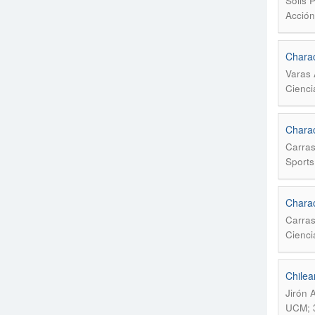
Solis 
Acción 
Charact
Varas 
Cienci
Charac
Carras
Sports
Charac
Carras
Cienci
Chilea
Jirón 
UCM; 