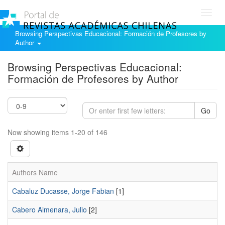
Toggl
navig
Browsing Perspectivas Educacional: Formación de Profesores by
Author
Browsing Perspectivas Educacional:
Formación de Profesores by Author
Go
Now showing items 1-20 of 146
Authors Name
Cabaluz Ducasse, Jorge Fabian
[1]
Cabero Almenara, Julio
[2]