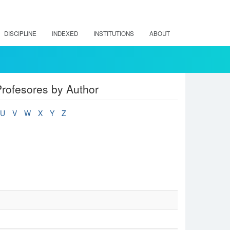
DISCIPLINE
INDEXED
INSTITUTIONS
ABOUT
rofesores by Author
U
V
W
X
Y
Z