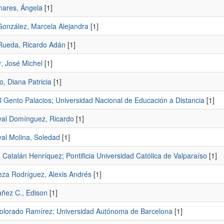
nares, Ángela
[1]
González, Marcela Alejandra
[1]
Rueda, Ricardo Adán
[1]
, José Michel
[1]
, Diana Patricia
[1]
 Gento Palacios; Universidad Nacional de Educación a Distancia
[1]
al Domínguez, Ricardo
[1]
al Molina, Soledad
[1]
Catalán Henríquez; Pontificia Universidad Católica de Valparaíso
[1]
za Rodríguez, Alexis Andrés
[1]
añez C., Edison
[1]
olorado Ramírez; Universidad Autónoma de Barcelona
[1]