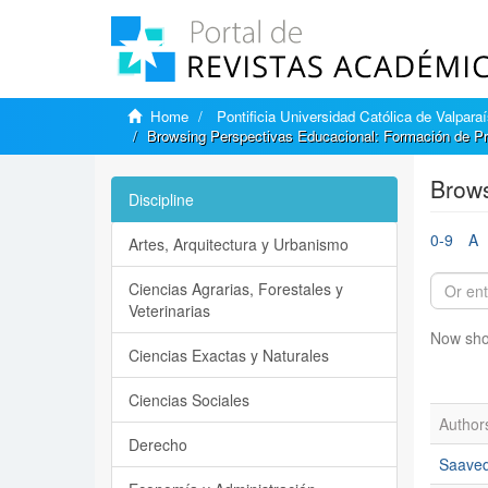
Home
Pontificia Universidad Católica de Valpara
Browsing Perspectivas Educacional: Formación de Pr
Brows
Discipline
0-9
A
Artes, Arquitectura y Urbanismo
Ciencias Agrarias, Forestales y
Veterinarias
Now sho
Ciencias Exactas y Naturales
Ciencias Sociales
Author
Derecho
Saaved