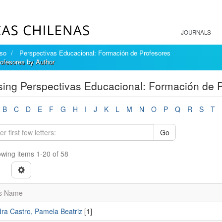
JOURNALS
íso
Perspectivas Educacional: Formación de Profesores
ofesores by Author
ing Perspectivas Educacional: Formación de P
B
C
D
E
F
G
H
I
J
K
L
M
N
O
P
Q
R
S
T
Go
wing items 1-20 of 58
s Name
ra Castro, Pamela Beatriz
[1]