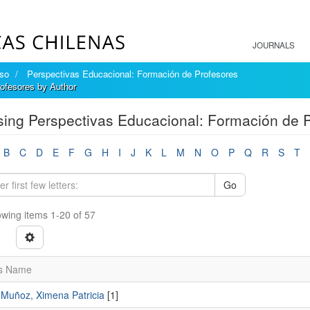
JOURNALS
íso
Perspectivas Educacional: Formación de Profesores
ofesores by Author
ing Perspectivas Educacional: Formación de P
B
C
D
E
F
G
H
I
J
K
L
M
N
O
P
Q
R
S
T
Go
wing items 1-20 of 57
s Name
uñoz, Ximena Patricia
[1]