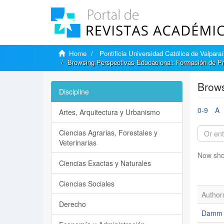
Home
Pontificia Universidad Católica de Valpara
Browsing Perspectivas Educacional: Formación de Pr
Brows
Discipline
0-9
A
Artes, Arquitectura y Urbanismo
Ciencias Agrarias, Forestales y
Veterinarias
Now sho
Ciencias Exactas y Naturales
Ciencias Sociales
Author
Derecho
Damm M