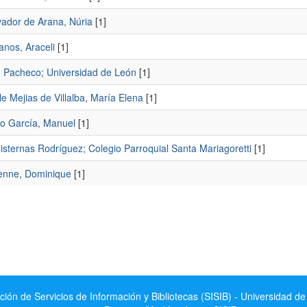
vador de Arana, Núria
[1]
anos, Araceli
[1]
I. Pacheco; Universidad de León
[1]
le Mejias de Villalba, María Elena
[1]
o García, Manuel
[1]
isternas Rodríguez; Colegio Parroquial Santa Mariagoretti
[1]
nne, Dominique
[1]
ción de Servicios de Información y Bibliotecas (SISIB) - Universidad de