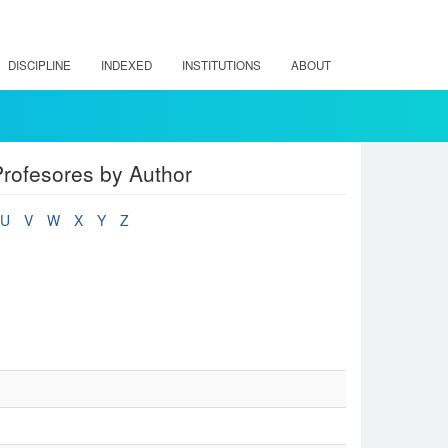
DISCIPLINE
INDEXED
INSTITUTIONS
ABOUT
rofesores by Author
U
V
W
X
Y
Z