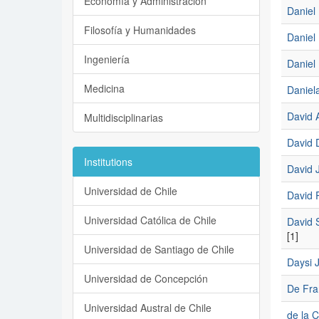
Economía y Administración
Daniel 
Filosofía y Humanidades
Daniel 
Ingeniería
Daniel
Medicina
Daniela
David A
Multidisciplinarias
David 
Institutions
David 
Universidad de Chile
David 
Universidad Católica de Chile
David 
[1]
Universidad de Santiago de Chile
Daysi 
Universidad de Concepción
De Fran
Universidad Austral de Chile
de la C