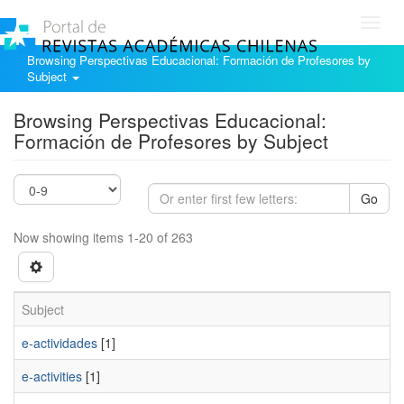
Toggl
navig
Browsing Perspectivas Educacional: Formación de Profesores by
Subject
Browsing Perspectivas Educacional:
Formación de Profesores by Subject
Go
Now showing items 1-20 of 263
Subject
e-actividades
[1]
e-activities
[1]