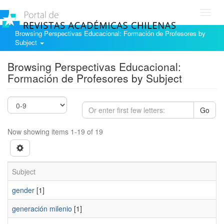
Toggl
navig
Browsing Perspectivas Educacional: Formación de Profesores by
Subject
Browsing Perspectivas Educacional:
Formación de Profesores by Subject
Go
Now showing items 1-19 of 19
Subject
gender
[1]
generación milenio
[1]