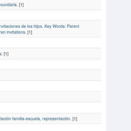
ecundaria.
[1]
invitaciones de los hijos. Key Words: Parent
ren invitations.
[1]
a.
[1]
elación familia-escuela, representación.
[1]