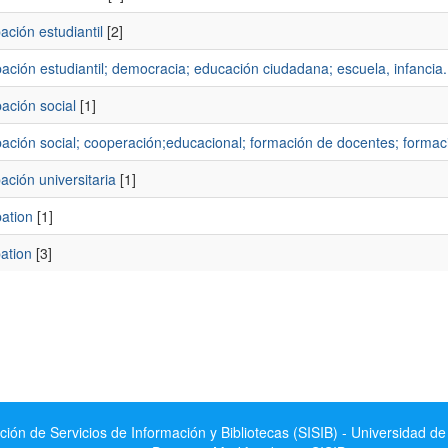
pación estudiantil
[2]
pación estudiantil; democracia; educación ciudadana; escuela, infancia.
pación social
[1]
pación social; cooperación;educacional; formación de docentes; formaci
pación universitaria
[1]
pation
[1]
pation
[3]
ción de Servicios de Información y Bibliotecas (SISIB) - Universidad de