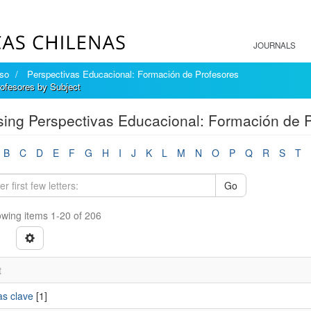
JOURNALS
íso
Perspectivas Educacional: Formación de Profesores
ofesores by Subject
ing Perspectivas Educacional: Formación de P
B
C
D
E
F
G
H
I
J
K
L
M
N
O
P
Q
R
S
T
Go
wing items 1-20 of 206
t
as clave
[1]