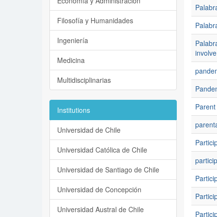
Economía y Administración
Palabra
Filosofía y Humanidades
Palabra
Ingeniería
Palabra
involve
Medicina
pande
Multidisciplinarias
Pandem
Parent
Institutions
parent
Universidad de Chile
Partici
Universidad Católica de Chile
partici
Universidad de Santiago de Chile
Partici
Universidad de Concepción
Partici
Universidad Austral de Chile
Partici