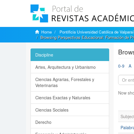
Home
Pontificia Universidad Católica de Valpara
Browsing Perspectivas Educacional: Formación de Pr
Brows
Discipline
0-9
A
Artes, Arquitectura y Urbanismo
Ciencias Agrarias, Forestales y
Veterinarias
Now sho
Ciencias Exactas y Naturales
Ciencias Sociales
Subjec
Derecho
Palabr