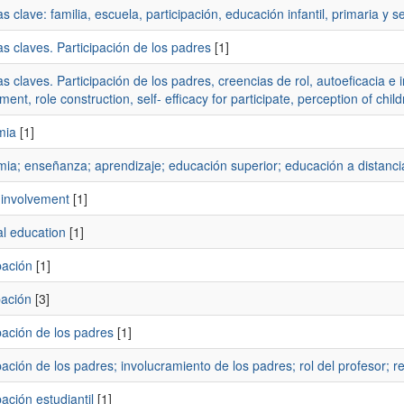
s clave: familia, escuela, participación, educación infantil, primaria y s
s claves. Participación de los padres
[1]
s claves. Participación de los padres, creencias de rol, autoeficacia e 
ment, role construction, self- efficacy for participate, perception of child
mia
[1]
ia; enseñanza; aprendizaje; educación superior; educación a distanci
 involvement
[1]
al education
[1]
pación
[1]
pación
[3]
pación de los padres
[1]
pación de los padres; involucramiento de los padres; rol del profesor; r
pación estudiantil
[1]