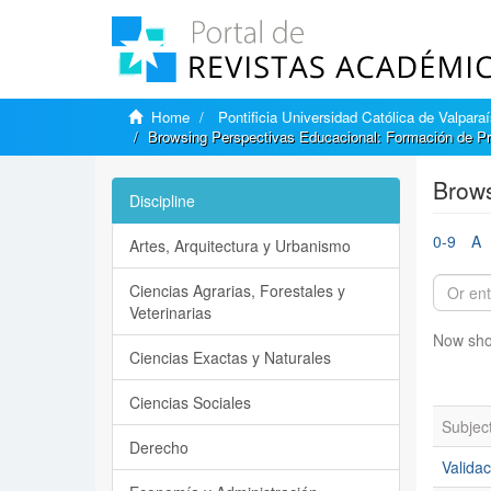
Home
Pontificia Universidad Católica de Valpara
Browsing Perspectivas Educacional: Formación de Pr
Brows
Discipline
0-9
A
Artes, Arquitectura y Urbanismo
Ciencias Agrarias, Forestales y
Veterinarias
Now sho
Ciencias Exactas y Naturales
Ciencias Sociales
Subjec
Derecho
Validac