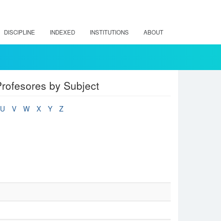
DISCIPLINE
INDEXED
INSTITUTIONS
ABOUT
rofesores by Subject
U
V
W
X
Y
Z