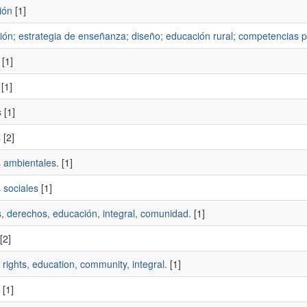
ión
[1]
ión; estrategia de enseñanza; diseño; educación rural; competencias pa
[1]
[1]
s
[1]
s
[2]
s ambientales.
[1]
 sociales
[1]
, derechos, educación, integral, comunidad.
[1]
[2]
 rights, education, community, integral.
[1]
[1]