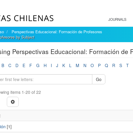
JOURNALS
íso
Perspectivas Educacional: Formación de Profesores
ofesores by Subject
ing Perspectivas Educacional: Formación de P
B
C
D
E
F
G
H
I
J
K
L
M
N
O
P
Q
R
S
T
Go
wing items 1-20 of 22
t
ión
[1]