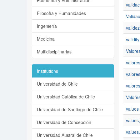
Economía y Administración
validac
Filosofía y Humanidades
Validac
Ingeniería
validez
Medicina
validity
Valore
Multidisciplinarias
valore
Institutions
valore
Universidad de Chile
valores
Universidad Católica de Chile
Valores
values
Universidad de Santiago de Chile
values,
Universidad de Concepción
values.
Universidad Austral de Chile