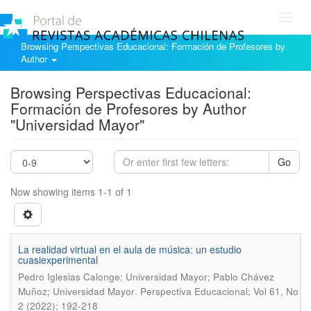
Toggl
navig
Browsing Perspectivas Educacional: Formación de Profesores by
Author
Browsing Perspectivas Educacional:
Formación de Profesores by Author
"Universidad Mayor"
Go
Now showing items 1-1 of 1
La realidad virtual en el aula de música: un estudio
cuasiexperimental
Pedro Iglesias Calonge; Universidad Mayor; Pablo Chávez
.
Muñoz; Universidad Mayor
Perspectiva Educacional; Vol 61, No
2 (2022); 192-218