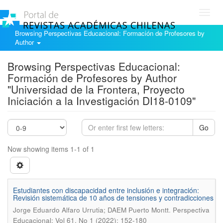
Toggl
navig
Browsing Perspectivas Educacional: Formación de Profesores by
Author
Browsing Perspectivas Educacional:
Formación de Profesores by Author
"Universidad de la Frontera, Proyecto
Iniciación a la Investigación DI18-0109"
Go
Now showing items 1-1 of 1
Estudiantes con discapacidad entre inclusión e integración:
Revisión sistemática de 10 años de tensiones y contradicciones
.
Jorge Eduardo Alfaro Urrutia; DAEM Puerto Montt
Perspectiva
Educacional; Vol 61, No 1 (2022); 152-180