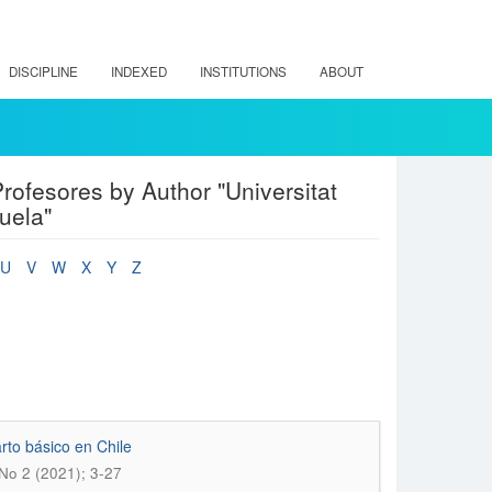
DISCIPLINE
INDEXED
INSTITUTIONS
ABOUT
ofesores by Author "Universitat
uela"
U
V
W
X
Y
Z
rto básico en Chile
 No 2 (2021); 3-27