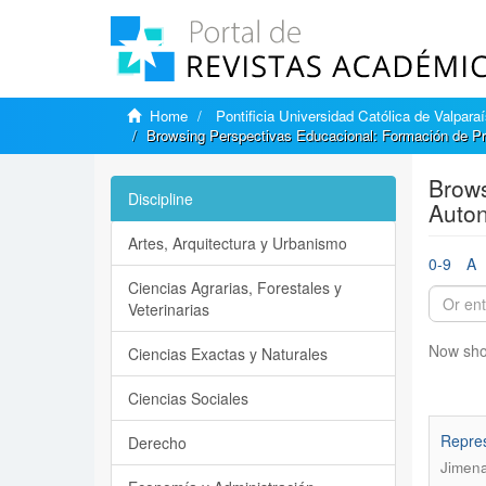
Home
Pontificia Universidad Católica de Valpara
Browsing Perspectivas Educacional: Formación de Pr
Brows
Discipline
Auton
Artes, Arquitectura y Urbanismo
0-9
A
Ciencias Agrarias, Forestales y
Veterinarias
Now sho
Ciencias Exactas y Naturales
Ciencias Sociales
Repres
Derecho
Jimena 