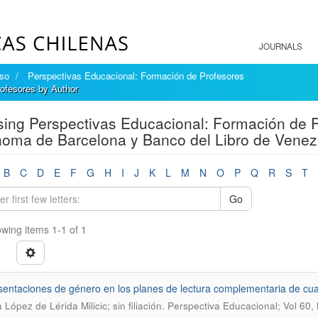
JOURNALS
íso
Perspectivas Educacional: Formación de Profesores
ofesores by Author
ing Perspectivas Educacional: Formación de Pr
oma de Barcelona y Banco del Libro de Venez
B
C
D
E
F
G
H
I
J
K
L
M
N
O
P
Q
R
S
T
Go
wing items 1-1 of 1
entaciones de género en los planes de lectura complementaria de cua
.
López de Lérida Milicic; sin filiación
Perspectiva Educacional; Vol 60,