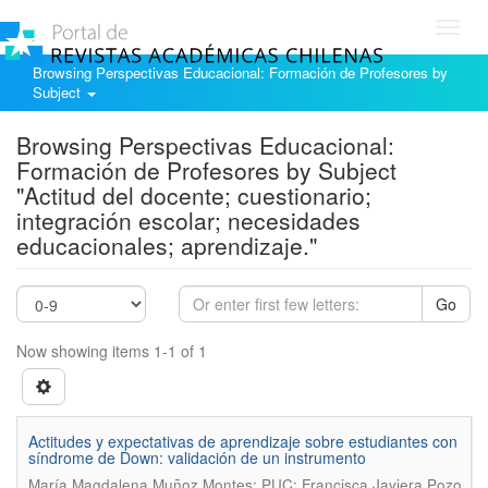
Toggl
navig
Browsing Perspectivas Educacional: Formación de Profesores by
Subject
Browsing Perspectivas Educacional:
Formación de Profesores by Subject
"Actitud del docente; cuestionario;
integración escolar; necesidades
educacionales; aprendizaje."
Go
Now showing items 1-1 of 1
Actitudes y expectativas de aprendizaje sobre estudiantes con
síndrome de Down: validación de un instrumento
María Magdalena Muñoz Montes; PUC; Francisca Javiera Pozo