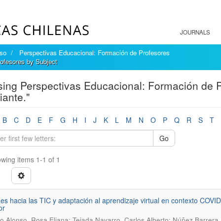
JOURNALS
íso
Perspectivas Educacional: Formación de Profesores
ofesores by Subject
ing Perspectivas Educacional: Formación de Pr
iante."
B
C
D
E
F
G
H
I
J
K
L
M
N
O
P
Q
R
S
T
Go
wing items 1-1 of 1
des hacia las TIC y adaptación al aprendizaje virtual en contexto COVI
or
 Alonso, Rosa Eliana; Tejada Navarro, Carlos Alberto; Núñez Barrera,