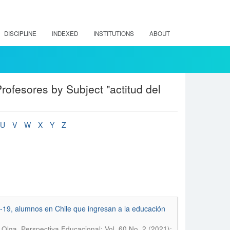
DISCIPLINE
INDEXED
INSTITUTIONS
ABOUT
ofesores by Subject "actitud del
U
V
W
X
Y
Z
D-19, alumnos en Chile que ingresan a la educación
.
 Olga
Perspectiva Educacional; Vol. 60 No. 2 (2021);