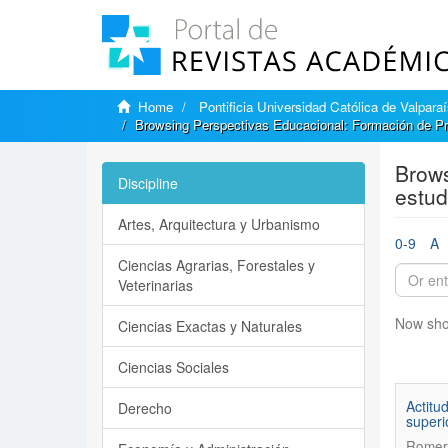
Home
Pontificia Universidad Católica de Valpara
Browsing Perspectivas Educacional: Formación de Pr
Brows
Discipline
estud
Artes, Arquitectura y Urbanismo
0-9
A
Ciencias Agrarias, Forestales y
Veterinarias
Now sho
Ciencias Exactas y Naturales
Ciencias Sociales
Actitu
Derecho
superi
Romero