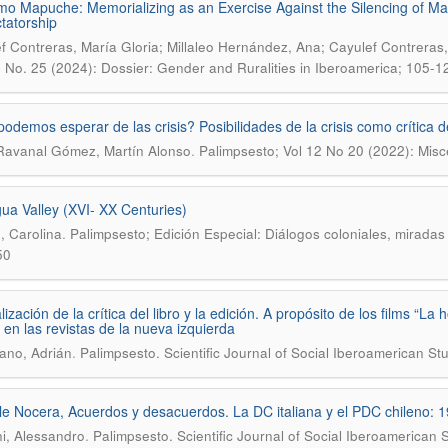
o Mapuche: Memorializing as an Exercise Against the Silencing of 
ctatorship
f Contreras, María Gloria; Millaleo Hernández, Ana; Cayulef Contreras,
4 No. 25 (2024): Dossier: Gender and Ruralities in Iberoamerica; 105-1
odemos esperar de las crisis? Posibilidades de la crisis como crítica 
.
Ravanal Gómez, Martín Alonso
Palimpsesto; Vol 12 No 20 (2022): Misc
gua Valley (XVI- XX Centuries)
.
 Carolina
Palimpsesto; Edición Especial: Diálogos coloniales, miradas 
50
ización de la crítica del libro y la edición. A propósito de los films “L
 en las revistas de la nueva izquierda
.
ano, Adrián
Palimpsesto. Scientific Journal of Social Iberoamerican St
le Nocera, Acuerdos y desacuerdos. La DC italiana y el PDC chileno: 
.
i, Alessandro
Palimpsesto. Scientific Journal of Social Iberoamerican 