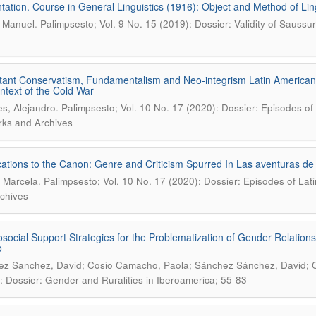
tation. Course in General Linguistics (1916): Object and Method of Ling
.
 Manuel
Palimpsesto; Vol. 9 No. 15 (2019): Dossier: Validity of Sauss
tant Conservatism, Fundamentalism and Neo-integrism Latin American Cat
ntext of the Cold War
.
s, Alejandro
Palimpsesto; Vol. 10 No. 17 (2020): Dossier: Episodes of L
ks and Archives
ations to the Canon: Genre and Criticism Spurred In Las aventuras de 
.
 Marcela
Palimpsesto; Vol. 10 No. 17 (2020): Dossier: Episodes of Lati
chives
social Support Strategies for the Problematization of Gender Relations 
o
z Sanchez, David; Cosio Camacho, Paola; Sánchez Sánchez, David; 
: Dossier: Gender and Ruralities in Iberoamerica; 55-83