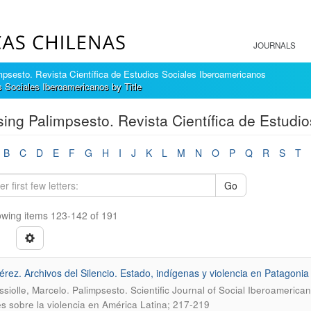
JOURNALS
mpsesto. Revista Científica de Estudios Sociales Iberoamericanos
 Sociales Iberoamericanos by Title
ing Palimpsesto. Revista Científica de Estudio
B
C
D
E
F
G
H
I
J
K
L
M
N
O
P
Q
R
S
T
Go
wing items 123-142 of 191
Pérez. Archivos del Silencio. Estado, indígenas y violencia en Patagoni
.
siolle, Marcelo
Palimpsesto. Scientific Journal of Social Iberoamerica
s sobre la violencia en América Latina; 217-219