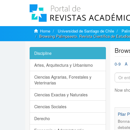
Home
Universidad de Santiago de Chile
Pali
Browsing Palimpsesto. Revista Científica de Estudios
Brows
Discipline
0-9
A
Artes, Arquitectura y Urbanismo
Ciencias Agrarias, Forestales y
Veterinarias
Now sho
Ciencias Exactas y Naturales
Ciencias Sociales
Pilar 
Derecho
Bonnas
debate