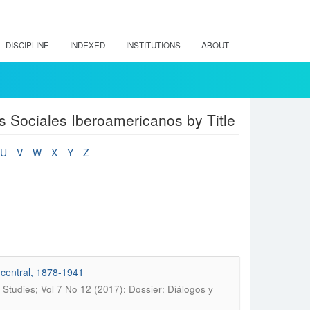
DISCIPLINE
INDEXED
INSTITUTIONS
ABOUT
s Sociales Iberoamericanos by Title
U
V
W
X
Y
Z
a central, 1878-1941
n Studies; Vol 7 No 12 (2017): Dossier: Diálogos y