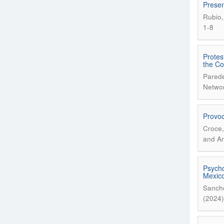
Presen
Rubio,
1-8
Protes
the Co
Parede
Networ
Provoc
Croce,
and Ar
Psycho
Mexic
Sanche
(2024)