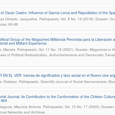
 of Oscar Castro: Influence of García Lorca and Repudiation of the Spa
.
za Olmedo, Jacqueline
Palimpsesto; Vol. 8 No. 14 (2018): Dossier: Guer
ncias; 60-69
litical Group of the Magazines Militancia Peronista para la Liberación
torial and Militant Experience
.
e, Mariela
Palimpsesto; Vol. 11 No. 19 (2021): Dossier: Magazines in t
ses of Political Radicalization, Authoritarianisms and Democratic Transi
EN EL VER: tramas de significados y lazo social en el Nuevo cine arg
.
a, Esteban
Palimpsesto. Scientific Journal of Social Iberoamerican Stu
rtal Journal: its Contribution to the Conformation of the Chilean Cultu
1969
.
Segovia, Mauricio Antonio
Palimpsesto; Vol. 10 No. 17 (2020): Dossier:
ectual Networks and Archives