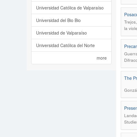
Universidad Católica de Valparaíso
Posacu
Universidad del Bio Bio
Trejos,
la vio
Universidad de Valparaíso
Universidad Católica del Norte
Precar
Guerra
more
Difrac
The Pr
Gonzál
Presen
Landae
Studie