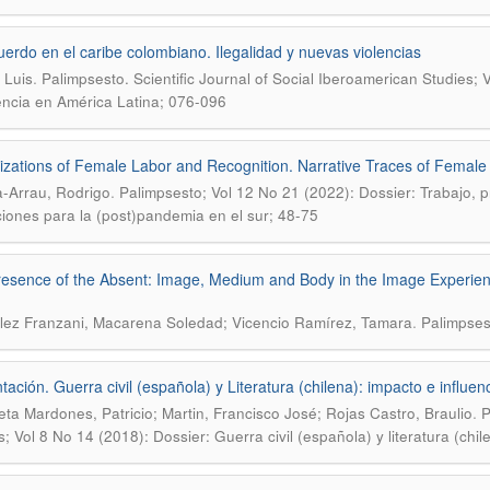
erdo en el caribe colombiano. Ilegalidad y nuevas violencias
.
 Luis
Palimpsesto. Scientific Journal of Social Iberoamerican Studies;
lencia en América Latina; 076-096
izations of Female Labor and Recognition. Narrative Traces of Female 
.
-Arrau, Rodrigo
Palimpsesto; Vol 12 No 21 (2022): Dossier: Trabajo, pr
ciones para la (post)pandemia en el sur; 48-75
esence of the Absent: Image, Medium and Body in the Image Experienc
.
ez Franzani, Macarena Soledad; Vicencio Ramírez, Tamara
Palimpses
tación. Guerra civil (española) y Literatura (chilena): impacto e influenc
.
ta Mardones, Patricio; Martin, Francisco José; Rojas Castro, Braulio
P
s; Vol 8 No 14 (2018): Dossier: Guerra civil (española) y literatura (chil