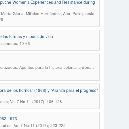
Mapuche Women's Experiences and Resistance during
.
 María Gloria; Millaleo Hernández, Ana
Palimpsesto;
28
de las formas y modos de vida
ellaneous; 40-66
cruzadas. Apuntes para la historia colonial chilena.;
a hora de los hornos” (1968) y “Alianza para el progreso”
udies; Vol 7 No 11 (2017); 106-128
1962-1973
Studies; Vol 7 No 11 (2017); 223-225