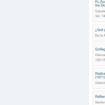
Pu Zom
the Di
Cayule
Vol. 1
¿Qué p
De la 
Quilla
Odone,
120-1
Radical
(1971)
Celent
Raffae
Santon