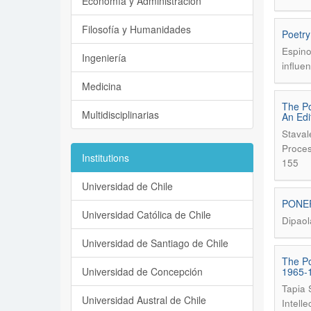
Economía y Administración
Filosofía y Humanidades
Poetry
Espino
Ingeniería
influe
Medicina
The Po
Multidisciplinarias
An Edi
Staval
Proces
Institutions
155
Universidad de Chile
PONER 
Universidad Católica de Chile
Dipaol
Universidad de Santiago de Chile
The Po
Universidad de Concepción
1965-
Tapia 
Universidad Austral de Chile
Intell