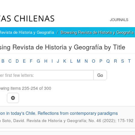
JOURNALS
Revista de Historia y Geografía
Browsing Revista de Historia y Geografía 
ing Revista de Historia y Geografía by Title
B
C
D
E
F
G
H
I
J
K
L
M
N
O
P
Q
R
S
T
Go
wing items 235-254 of 300
ion in today's Chile. Reflections from contemporary paradigms
.
 Soto, David
Revista de Historia y Geografí­a; No. 46 (2022); 175-192