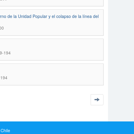
rno de la Unidad Popular y el colapso de la lí­nea del
00
89-194
-194
 Chile