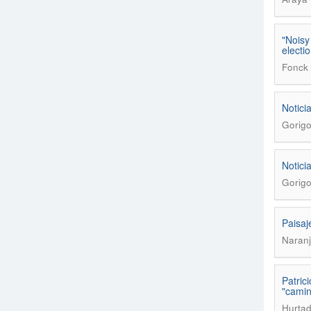
"Noisy
electi
Fonck 
Notici
Gorigo
Notici
Gorigo
Paisaj
Naranj
Patric
"camin
Hurtad