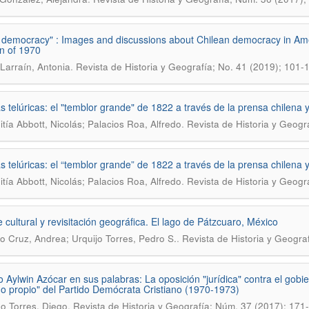
 democracy" : Images and discussions about Chilean democracy in Ame
on of 1970
.
Larraí­n, Antonia
Revista de Historia y Geografí­a; No. 41 (2019); 101-
as telúricas: el "temblor grande" de 1822 a través de la prensa chilena 
.
ití­a Abbott, Nicolás; Palacios Roa, Alfredo
Revista de Historia y Geogra
as telúricas: el “temblor grande” de 1822 a través de la prensa chilena 
.
itía Abbott, Nicolás; Palacios Roa, Alfredo
Revista de Historia y Geogr
e cultural y revisitación geográfica. El lago de Pátzcuaro, México
.
o Cruz, Andrea; Urquijo Torres, Pedro S.
Revista de Historia y Geograf
io Aylwin Azócar en sus palabras: La oposición "jurídica" contra el gobi
o propio" del Partido Demócrata Cristiano (1970-1973)
.
o Torres, Diego
Revista de Historia y Geografía; Núm. 37 (2017); 171