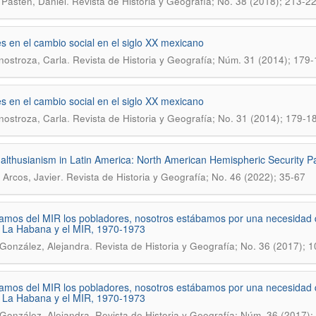
.
 Pastén, Daniel
Revista de Historia y Geografí­a; No. 38 (2018); 213-2
s en el cambio social en el siglo XX mexicano
.
Inostroza, Carla
Revista de Historia y Geografía; Núm. 31 (2014); 179
s en el cambio social en el siglo XX mexicano
.
Inostroza, Carla
Revista de Historia y Geografí­a; No. 31 (2014); 179-1
lthusianism in Latin America: North American Hemispheric Security P
.
 Arcos, Javier
Revista de Historia y Geografí­a; No. 46 (2022); 35-67
amos del MIR los pobladores, nosotros estábamos por una necesidad q
 La Habana y el MIR, 1970-1973
.
González, Alejandra
Revista de Historia y Geografí­a; No. 36 (2017); 
amos del MIR los pobladores, nosotros estábamos por una necesidad 
 La Habana y el MIR, 1970-1973
.
González, Alejandra
Revista de Historia y Geografía; Núm. 36 (2017)