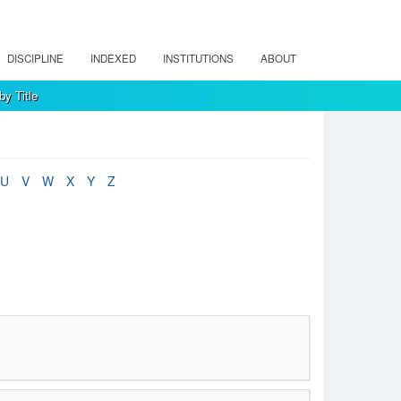
DISCIPLINE
INDEXED
INSTITUTIONS
ABOUT
by Title
U
V
W
X
Y
Z