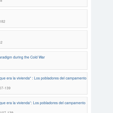
28
-182
82
aradigm during the Cold War
ue era la vivienda" : Los pobladores del campamento
107-139
que era la vivienda”: Los pobladores del campamento
; 107-139