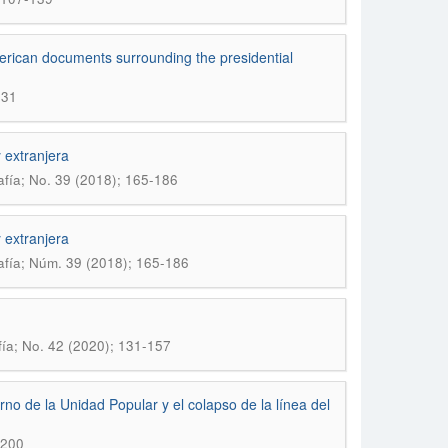
rican documents surrounding the presidential
131
y extranjera
fí­a; No. 39 (2018); 165-186
y extranjera
afía; Núm. 39 (2018); 165-186
í­a; No. 42 (2020); 131-157
erno de la Unidad Popular y el colapso de la línea del
-200