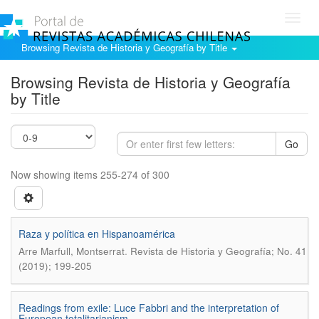
Toggl
navig
Browsing Revista de Historia y Geografía by Title
Browsing Revista de Historia y Geografía
by Title
Go
Now showing items 255-274 of 300
Raza y polí­tica en Hispanoamérica
.
Arre Marfull, Montserrat
Revista de Historia y Geografí­a; No. 41
(2019); 199-205
Readings from exile: Luce Fabbri and the interpretation of
European totalitarianism