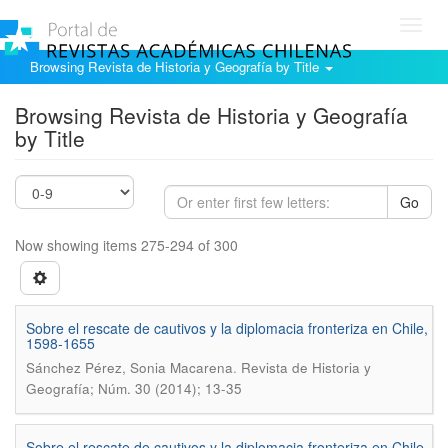
Toggl
navig
Browsing Revista de Historia y Geografía by Title
Browsing Revista de Historia y Geografía
by Title
Go
Now showing items 275-294 of 300
Sobre el rescate de cautivos y la diplomacia fronteriza en Chile,
1598-1655
.
Sánchez Pérez, Sonia Macarena
Revista de Historia y
Geografía; Núm. 30 (2014); 13-35
Sobre el rescate de cautivos y la diplomacia fronteriza en Chile,