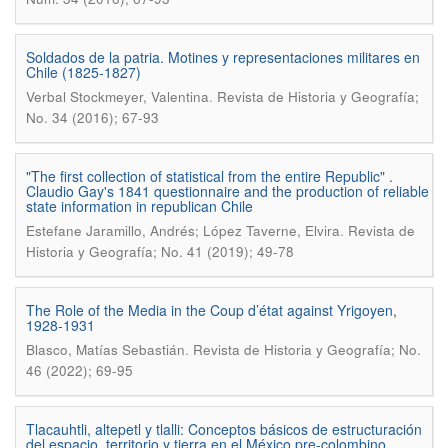
Soldados de la patria. Motines y representaciones militares en
Chile (1825-1827)
.
Verbal Stockmeyer, Valentina
Revista de Historia y Geografí­a;
No. 34 (2016); 67-93
"The first collection of statistical from the entire Republic" .
Claudio Gay's 1841 questionnaire and the production of reliable
state information in republican Chile
.
Estefane Jaramillo, Andrés; López Taverne, Elvira
Revista de
Historia y Geografí­a; No. 41 (2019); 49-78
The Role of the Media in the Coup d’état against Yrigoyen,
1928-1931
.
Blasco, Matí­as Sebastián
Revista de Historia y Geografí­a; No.
46 (2022); 69-95
Tlacauhtli, altepetl y tlalli: Conceptos básicos de estructuración
del espacio, territorio y tierra en el México pre-colombino.