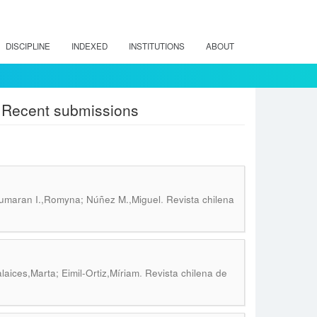
DISCIPLINE
INDEXED
INSTITUTIONS
ABOUT
: Recent submissions
.
 Zumaran I.,Romyna; Núñez M.,Miguel
Revista chilena
.
aices,Marta; Eimil-Ortiz,Míriam
Revista chilena de