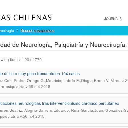
JOURNALS
rocirugía
Recent submissions
dad de Neurología, Psiquiatría y Neurocirugía
wing items 1-20 of 770
e único o muy poco frecuente en 104 casos
z-Cohl,Pedro; Ortega G.,Mauricio; Labrín E.,Diego; Bruna V.,Mirena;
ro-psiquiatría v.56 n.4 2018
caciones neurológicas tras intervencionismo cardíaco percutáneo
ren,Beatriz; Alegría-Barrero,Eduardo; Ruíz-García,Juan; González-Sal
psiquiatría v.56 n.4 2018