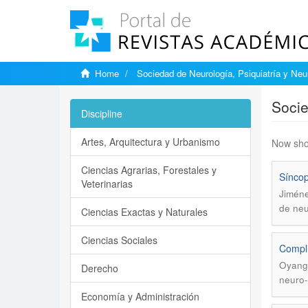
Home
Sociedad de Neurología, Psiquiatría y Neu
Socie
Discipline
Artes, Arquitectura y Urbanismo
Now sho
Ciencias Agrarias, Forestales y
Síncop
Veterinarias
Jiméne
de neu
Ciencias Exactas y Naturales
Ciencias Sociales
Compli
Oyangu
Derecho
neuro-
Economía y Administración