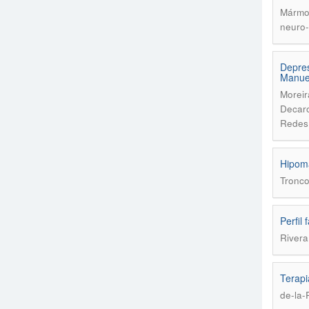
Mármol
neuro-
Depres
Manuel
Moreir
Decaro
Redes
Hipoma
Tronco
Perfil
Rivera
Terapi
de-la-