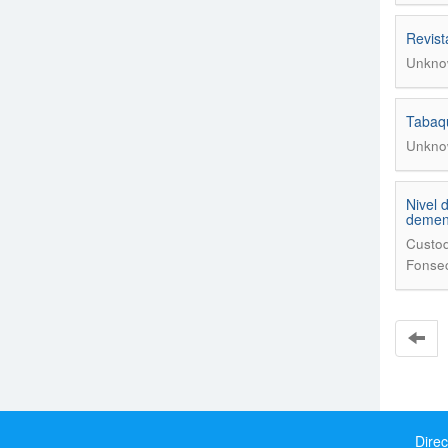
Revist
Unkno
Tabaqu
Unkno
Nivel 
demen
Custod
Fonsec
Direc