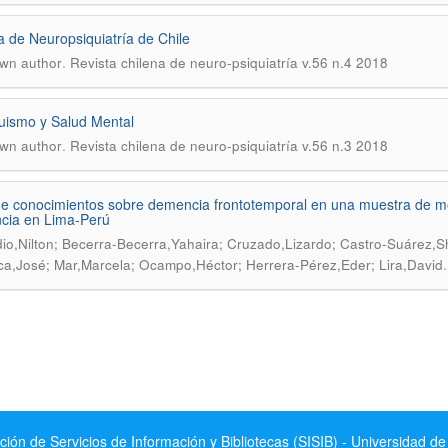
a de Neuropsiquiatría de Chile
.
wn author
Revista chilena de neuro-psiquiatría v.56 n.4 2018
ismo y Salud Mental
.
wn author
Revista chilena de neuro-psiquiatría v.56 n.3 2018
de conocimientos sobre demencia frontotemporal en una muestra de m
cia en Lima-Perú
io,Nilton; Becerra-Becerra,Yahaira; Cruzado,Lizardo; Castro-Suárez,S
a,José; Mar,Marcela; Ocampo,Héctor; Herrera-Pérez,Eder; Lira,David
ción de Servicios de Información y Bibliotecas (SISIB) - Universidad de