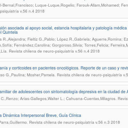
-Bernal,Francisco; Luque-Luque,Rogelio; Farouk-Allam,Mohamed; Fer
psiquiatría v.56 n.4 2018
ión asociada al apoyo social, estancia hospitalaria y patología médica 
 Quintela
a R.,Alejandra; Fieltiz G.,Pablo; López R.,Gabriela; Aguerre,Romina; Ez
,Sofía; Fernández,Carolina; Gorgoroso,Silvia; Torres,Felicia; Ferreira,
.
,Lía
Revista chilena de neuro-psiquiatría v.56 n.4 2018
nía y corticoides en pacientes oncológicos. Reporte de un caso y revisi
.
so G.,Paulina; Mosher,Pamela
Revista chilena de neuro-psiquiatría v.
 familiar de adolescentes con sintomatología depresiva en la ciudad de
.
 C.,Renzo; Arias-Gallegos,Walter L.; Cahuana-Cuentas,Milagros
Revis
a Dinámica Interpersonal Breve, Guía Clínica
.
Parra,Guillermo
Revista chilena de neuro-psiquiatría v.56 n.3 2018