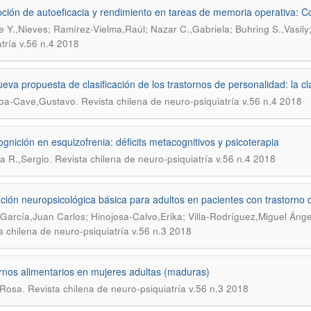
ción de autoeficacia y rendimiento en tareas de memoria operativa: 
 Y.,Nieves; Ramírez-Vielma,Raúl; Nazar C.,Gabriela; Buhring S.,Vasily
atría v.56 n.4 2018
eva propuesta de clasificación de los trastornos de personalidad: la c
.
roa-Cave,Gustavo
Revista chilena de neuro-psiquiatría v.56 n.4 2018
gnición en esquizofrenia: déficits metacognitivos y psicoterapia
.
a R.,Sergio
Revista chilena de neuro-psiquiatría v.56 n.4 2018
ción neuropsicológica básica para adultos en pacientes con trastorno
García,Juan Carlos; Hinojosa-Calvo,Erika; Villa-Rodríguez,Miguel Áng
a chilena de neuro-psiquiatría v.56 n.3 2018
rnos alimentarios en mujeres adultas (maduras)
.
,Rosa
Revista chilena de neuro-psiquiatría v.56 n.3 2018