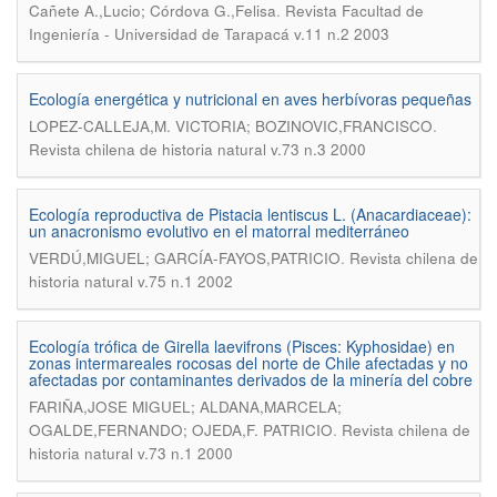
.
Cañete A.,Lucio; Córdova G.,Felisa
Revista Facultad de
Ingeniería - Universidad de Tarapacá v.11 n.2 2003
Ecología energética y nutricional en aves herbívoras pequeñas
.
LOPEZ-CALLEJA,M. VICTORIA; BOZINOVIC,FRANCISCO
Revista chilena de historia natural v.73 n.3 2000
Ecología reproductiva de Pistacia lentiscus L. (Anacardiaceae):
un anacronismo evolutivo en el matorral mediterráneo
.
VERDÚ,MIGUEL; GARCÍA-FAYOS,PATRICIO
Revista chilena de
historia natural v.75 n.1 2002
Ecología trófica de Girella laevifrons (Pisces: Kyphosidae) en
zonas intermareales rocosas del norte de Chile afectadas y no
afectadas por contaminantes derivados de la minería del cobre
FARIÑA,JOSE MIGUEL; ALDANA,MARCELA;
.
OGALDE,FERNANDO; OJEDA,F. PATRICIO
Revista chilena de
historia natural v.73 n.1 2000