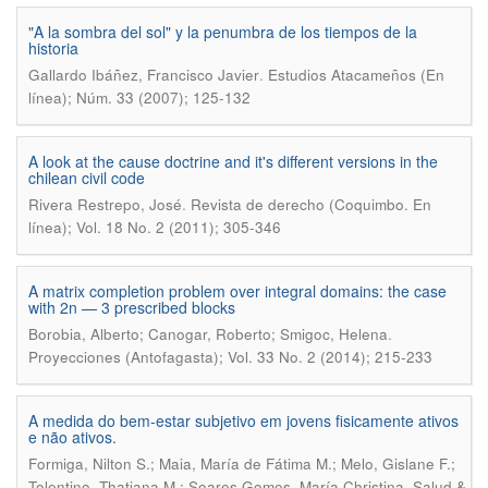
"A la sombra del sol" y la penumbra de los tiempos de la
historia
.
Gallardo Ibáñez, Francisco Javier
Estudios Atacameños (En
línea); Núm. 33 (2007); 125-132
A look at the cause doctrine and it's different versions in the
chilean civil code
.
Rivera Restrepo, José
Revista de derecho (Coquimbo. En
línea); Vol. 18 No. 2 (2011); 305-346
A matrix completion problem over integral domains: the case
with 2n — 3 prescribed blocks
.
Borobia, Alberto; Canogar, Roberto; Smigoc, Helena
Proyecciones (Antofagasta); Vol. 33 No. 2 (2014); 215-233
A medida do bem-estar subjetivo em jovens fisicamente ativos
e não ativos.
Formiga, Nilton S.; Maia, María de Fátima M.; Melo, Gislane F.;
.
Tolentino, Thatiana M.; Soares Gomes, María Christina
Salud &