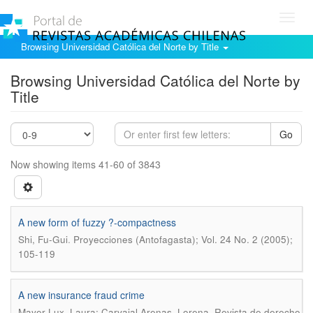
Toggl
navig
Browsing Universidad Católica del Norte by Title
Browsing Universidad Católica del Norte by
Title
Go
Now showing items 41-60 of 3843
A new form of fuzzy ?-compactness
.
Shi, Fu-Gui
Proyecciones (Antofagasta); Vol. 24 No. 2 (2005);
105-119
A new insurance fraud crime
.
Mayer Lux, Laura; Carvajal Arenas, Lorena
Revista de derecho