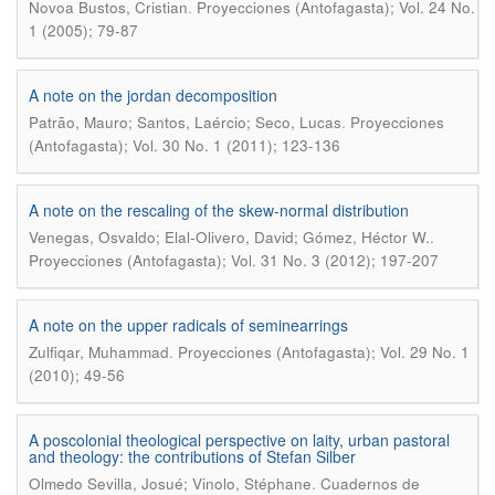
.
Novoa Bustos, Cristian
Proyecciones (Antofagasta); Vol. 24 No.
1 (2005); 79-87
A note on the jordan decomposition
.
Patrão, Mauro; Santos, Laércio; Seco, Lucas
Proyecciones
(Antofagasta); Vol. 30 No. 1 (2011); 123-136
A note on the rescaling of the skew-normal distribution
.
Venegas, Osvaldo; Elal-Olivero, David; Gómez, Héctor W.
Proyecciones (Antofagasta); Vol. 31 No. 3 (2012); 197-207
A note on the upper radicals of seminearrings
.
Zulfiqar, Muhammad
Proyecciones (Antofagasta); Vol. 29 No. 1
(2010); 49-56
A poscolonial theological perspective on laity, urban pastoral
and theology: the contributions of Stefan Silber
.
Olmedo Sevilla, Josué; Vinolo, Stéphane
Cuadernos de