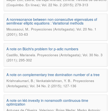
(Coquimbo. En línea); Vol. 22 No. 2 (2015); 279-313
A nonresonance between non-consecutive eigenvalues of
semilinear elliptic equations : Variational methods
.
Moussaoui, M.
Proyecciones (Antofagasta); Vol. 20 No. 1
(2001); 53-63
A note on Büchi's problem for p-adic numbers
.
Castillo, Marianela
Proyecciones (Antofagasta); Vol. 30 No. 3
(2011); 295-302
A note on complementary tree domination number of a tree
.
Krishnakumari, B.; Venkatakrishnan, Y. B.
Proyecciones
(Antofagasta); Vol. 34 No. 2 (2015); 127-136
A note on kkt-invexity in nonsmooth continuous-time
optimization
Antunes de Oliveira, Valeriano; Rojas Medar, Marko Antonio;