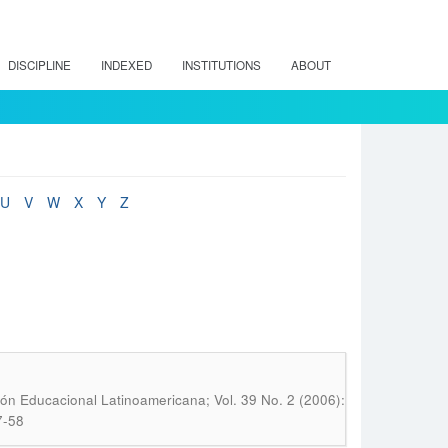
DISCIPLINE
INDEXED
INSTITUTIONS
ABOUT
U
V
W
X
Y
Z
ón Educacional Latinoamericana; Vol. 39 No. 2 (2006):
7-58