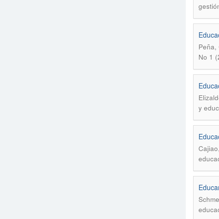
gestió
Educac
Peña, 
No 1 (
Educac
Elizal
y educ
Educac
Cajiao
educac
Educar
Schmel
educac