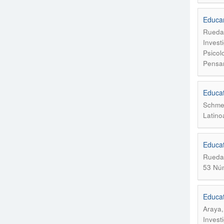
Educar
Rueda,
Invest
Psicol
Pensam
Educat
Schmel
Latino
Educat
Rueda,
53 Núm
Educati
Araya,
Invest