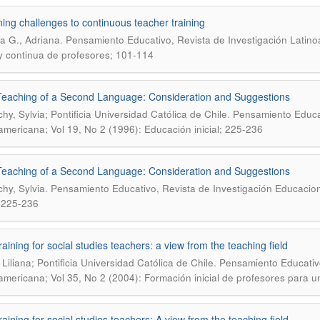
ning challenges to continuous teacher training
.
a G., Adriana
Pensamiento Educativo, Revista de Investigación Latino
l y continua de profesores; 101-114
Teaching of a Second Language: Consideration and Suggestions
.
hy, Sylvia; Pontificia Universidad Católica de Chile
Pensamiento Educat
americana; Vol 19, No 2 (1996): Educación inicial; 225-236
Teaching of a Second Language: Consideration and Suggestions
.
hy, Sylvia
Pensamiento Educativo, Revista de Investigación Educacion
; 225-236
raining for social studies teachers: a view from the teaching field
.
 Liliana; Pontificia Universidad Católica de Chile
Pensamiento Educativo
americana; Vol 35, No 2 (2004): Formación inicial de profesores para 
raining for social studies teachers: A view from the teaching field