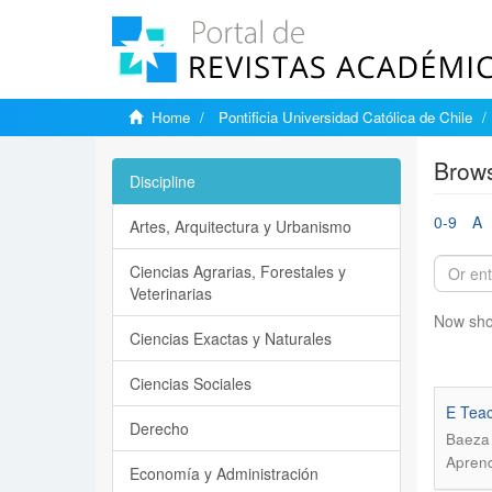
Home
Pontificia Universidad Católica de Chile
Brows
Discipline
0-9
A
Artes, Arquitectura y Urbanismo
Ciencias Agrarias, Forestales y
Veterinarias
Now sho
Ciencias Exactas y Naturales
Ciencias Sociales
E Teac
Derecho
Baeza
Aprend
Economía y Administración