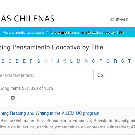
JOURNALS
Pensamiento Educativo
Browsing Pensamiento Educativo by Title
ing Pensamiento Educativo by Title
B
C
D
E
F
G
H
I
J
K
L
M
N
O
P
Q
R
S
T
Go
wing items 377-396 of 1372
hing Reading and Writing in the AILEM-UC program
.
 BischoFFshausen, Paz
Pensamiento Educativo, Revista de Investigaci
izaje de la lectura, escritura y matemática en contextos vulnerables; 4