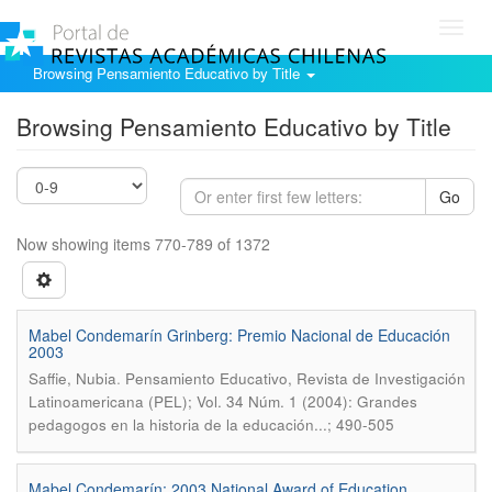
Toggl
navig
Browsing Pensamiento Educativo by Title
Browsing Pensamiento Educativo by Title
Go
Now showing items 770-789 of 1372
Mabel Condemarín Grinberg: Premio Nacional de Educación
2003
.
Saffie, Nubia
Pensamiento Educativo, Revista de Investigación
Latinoamericana (PEL); Vol. 34 Núm. 1 (2004): Grandes
pedagogos en la historia de la educación...; 490-505
Mabel Condemarín: 2003 National Award of Education