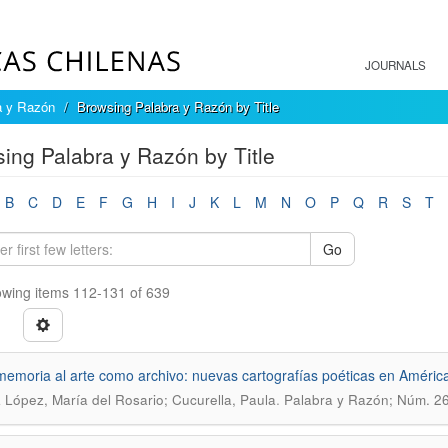
JOURNALS
a y Razón
Browsing Palabra y Razón by Title
ing Palabra y Razón by Title
B
C
D
E
F
G
H
I
J
K
L
M
N
O
P
Q
R
S
T
Go
wing items 112-131 of 639
memoria al arte como archivo: nuevas cartografías poéticas en América
.
 López, María del Rosario; Cucurella, Paula
Palabra y Razón; Núm. 26