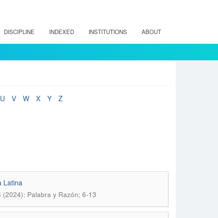
DISCIPLINE
INDEXED
INSTITUTIONS
ABOUT
U
V
W
X
Y
Z
 Latina
 (2024): Palabra y Razón; 6-13