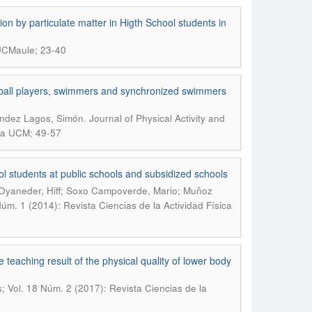
ion by particulate matter in Higth School students in
UCMaule; 23-40
yball players, swimmers and synchronized swimmers
.
nández Lagos, Simón
Journal of Physical Activity and
ica UCM; 49-57
ol students at public schools and subsidized schools
 Oyaneder, Hiff; Soxo Campoverde, Mario; Muñoz
Núm. 1 (2014): Revista Ciencias de la Actividad Física
 teaching result of the physical quality of lower body
s; Vol. 18 Núm. 2 (2017): Revista Ciencias de la