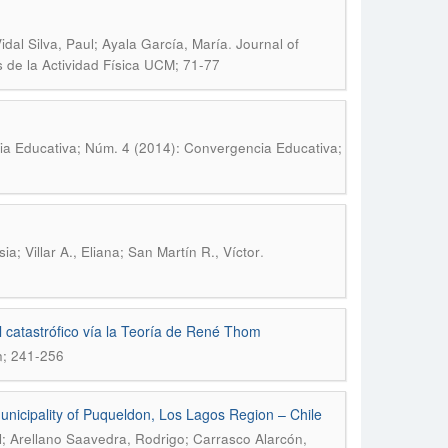
.
idal Silva, Paul; Ayala García, María
Journal of
s de la Actividad Física UCM; 71-77
a Educativa; Núm. 4 (2014): Convergencia Educativa;
.
a; Villar A., Eliana; San Martín R., Víctor
l catastrófico vía la Teoría de René Thom
n; 241-256
 municipality of Puqueldon, Los Lagos Region – Chile
; Arellano Saavedra, Rodrigo; Carrasco Alarcón,