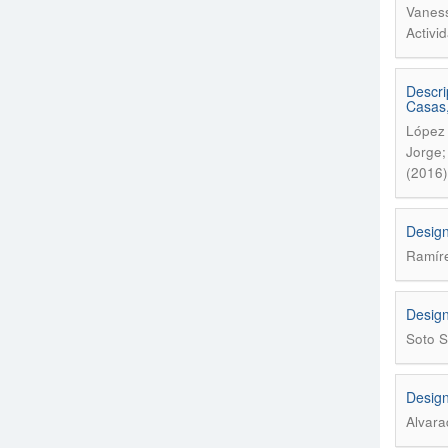
Vaness
Activi
Descri
Casas,
López 
Jorge;
(2016)
Design
Ramíre
Design
Soto S
Design
Alvara