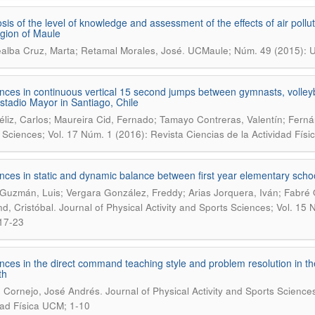
sis of the level of knowledge and assessment of the effects of air pollut
gion of Maule
.
alba Cruz, Marta; Retamal Morales, José
UCMaule; Núm. 49 (2015): 
ences in continuous vertical 15 second jumps between gymnasts, volle
stadio Mayor in Santiago, Chile
Véliz, Carlos; Maureira Cid, Fernado; Tamayo Contreras, Valentín; Fer
 Sciences; Vol. 17 Núm. 1 (2016): Revista Ciencias de la Actividad Fís
ences in static and dynamic balance between first year elementary scho
Guzmán, Luis; Vergara González, Freddy; Arias Jorquera, Iván; Fabré
.
d, Cristóbal
Journal of Physical Activity and Sports Sciences; Vol. 15 
17-23
ences in the direct command teaching style and problem resolution in the
th
.
 Cornejo, José Andrés
Journal of Physical Activity and Sports Science
dad Física UCM; 1-10