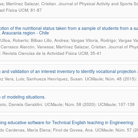
.
a; Martínez Salazar, Cristian
Journal of Physical Activity and Sports S
dad Física UCM; 81-87
ption of the nutritional status taken from a sample of students from a 
 Araucania region - Chile
Ulloa, Roberto; Bilbao Lillo, Andrea; Vargas Vitoria, Rodrigo; Vargas V
.
 Carrasco Alarcón, Vanessa; Martínez Salazar, Cristian
Journal of Phys
: Revista Ciencias de la Actividad Física UCM; 35-41
 and validation of an interest inventory to identify vocational projecti
.
z Vera, Luis; Sanhueza Henríquez, Susan
UCMaule; Núm. 48 (2015):
 of modeling situations.
.
oto, Daniela Geraldini
UCMaule; Núm. 58 (2020): UCMaule; 107-139
ing educative software for Technical English teaching in Engineering:
.
do Cardenas, María Elena; Finol de Govea, Ana
UCMaule; Núm. 57 (2