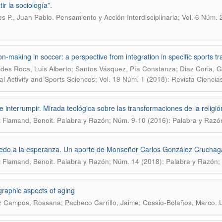
ir la sociología”.
.
s P., Juan Pablo
Pensamiento y Acción Interdisciplinaria; Vol. 6 Núm. 
on-making in soccer: a perspective from integration in specific sports tr
des Roca, Luis Alberto; Santos Vásquez, Pía Constanza; Diaz Coria, G
al Activity and Sports Sciences; Vol. 19 Núm. 1 (2018): Revista Ciencia
e interrumpir. Mirada teológica sobre las transformaciones de la religió
.
 Flamand, Benoit
Palabra y Razón; Núm. 9-10 (2016): Palabra y Razó
edo a la esperanza. Un aporte de Monseñor Carlos González Cruchag
.
 Flamand, Benoit
Palabra y Razón; Núm. 14 (2018): Palabra y Razón;
aphic aspects of aging
.
Campos, Rossana; Pacheco Carrillo, Jaime; Cossio-Bolaños, Marco