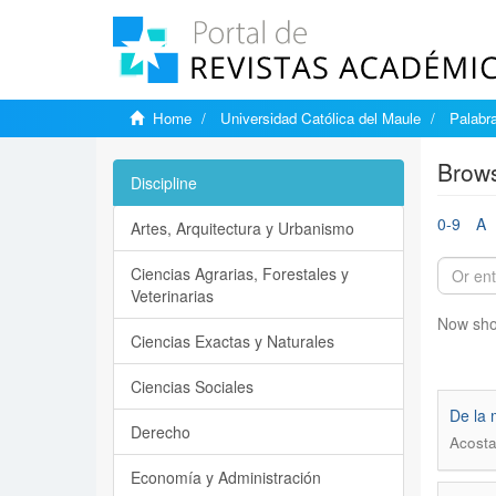
Home
Universidad Católica del Maule
Palabr
Brows
Discipline
0-9
A
Artes, Arquitectura y Urbanismo
Ciencias Agrarias, Forestales y
Veterinarias
Now sho
Ciencias Exactas y Naturales
Ciencias Sociales
De la 
Derecho
Acosta
Economía y Administración