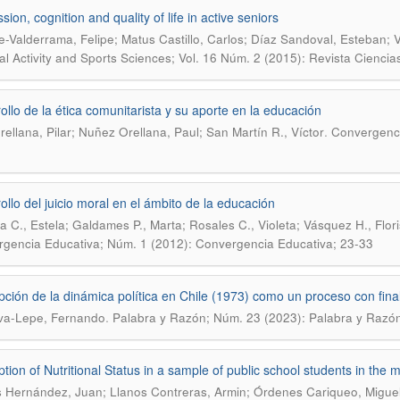
ion, cognition and quality of life in active seniors
e-Valderrama, Felipe; Matus Castillo, Carlos; Díaz Sandoval, Esteban; V
al Activity and Sports Sciences; Vol. 16 Núm. 2 (2015): Revista Ciencia
ollo de la ética comunitarista y su aporte en la educación
.
rellana, Pilar; Nuñez Orellana, Paul; San Martín R., Víctor
Convergenci
ollo del juicio moral en el ámbito de la educación
a C., Estela; Galdames P., Marta; Rosales C., Violeta; Vásquez H., Florisi
gencia Educativa; Núm. 1 (2012): Convergencia Educativa; 23-33
pción de la dinámica política en Chile (1973) como un proceso con fina
.
va-Lepe, Fernando
Palabra y Razón; Núm. 23 (2023): Palabra y Razó
ption of Nutritional Status in a sample of public school students in the
 Hernández, Juan; Llanos Contreras, Armin; Órdenes Cariqueo, Miguel