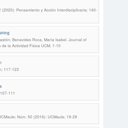
2 (2020): Pensamiento y Acción Interdisciplinaria; 140-
aining
.
astón; Benavides Roca, María Isabel
Journal of
s de la Actividad Física UCM; 1-10
n
n; 117-123
a
 107-111
UCMaule; Núm. 50 (2016): UCMaule; 19-29