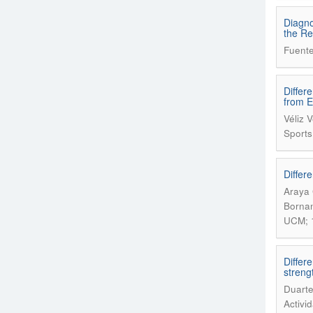
Diagno
the Re
Fuente
Differ
from E
Véliz 
Sports
Differ
Araya 
Bornan
UCM; 
Differ
streng
Duarte
Activi