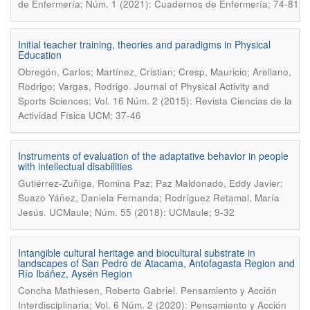
de Enfermería; Núm. 1 (2021): Cuadernos de Enfermería; 74-81
Initial teacher training, theories and paradigms in Physical
Education
Obregón, Carlos; Martínez, Cristian; Cresp, Mauricio; Arellano,
.
Rodrigo; Vargas, Rodrigo
Journal of Physical Activity and
Sports Sciences; Vol. 16 Núm. 2 (2015): Revista Ciencias de la
Actividad Física UCM; 37-46
Instruments of evaluation of the adaptative behavior in people
with intellectual disabilities
Gutiérrez-Zuñiga, Romina Paz; Paz Maldonado, Eddy Javier;
Suazo Yáñez, Daniela Fernanda; Rodríguez Retamal, María
.
Jesús
UCMaule; Núm. 55 (2018): UCMaule; 9-32
Intangible cultural heritage and biocultural substrate in
landscapes of San Pedro de Atacama, Antofagasta Region and
Río Ibáñez, Aysén Region
.
Concha Mathiesen, Roberto Gabriel
Pensamiento y Acción
Interdisciplinaria; Vol. 6 Núm. 2 (2020): Pensamiento y Acción