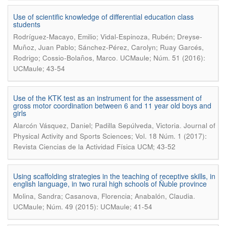
Use of scientific knowledge of differential education class
students
Rodríguez-Macayo, Emilio; Vidal-Espinoza, Rubén; Dreyse-
Muñoz, Juan Pablo; Sánchez-Pérez, Carolyn; Ruay Garcés,
.
Rodrigo; Cossio-Bolaños, Marco
UCMaule; Núm. 51 (2016):
UCMaule; 43-54
Use of the KTK test as an instrument for the assessment of
gross motor coordination between 6 and 11 year old boys and
girls
.
Alarcón Vásquez, Daniel; Padilla Sepúlveda, Victoria
Journal of
Physical Activity and Sports Sciences; Vol. 18 Núm. 1 (2017):
Revista Ciencias de la Actividad Física UCM; 43-52
Using scaffolding strategies in the teaching of receptive skills, in
english language, in two rural high schools of Ñuble province
.
Molina, Sandra; Casanova, Florencia; Anabalón, Claudia
UCMaule; Núm. 49 (2015): UCMaule; 41-54