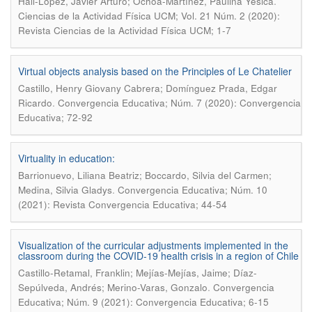
.
Hall-López, Javier Arturo; Ochoa-Martínez, Paulina Yesica
Ciencias de la Actividad Física UCM; Vol. 21 Núm. 2 (2020):
Revista Ciencias de la Actividad Física UCM; 1-7
Virtual objects analysis based on the Principles of Le Chatelier
Castillo, Henry Giovany Cabrera; Domínguez Prada, Edgar
.
Ricardo
Convergencia Educativa; Núm. 7 (2020): Convergencia
Educativa; 72-92
Virtuality in education:
Barrionuevo, Liliana Beatriz; Boccardo, Silvia del Carmen;
.
Medina, Silvia Gladys
Convergencia Educativa; Núm. 10
(2021): Revista Convergencia Educativa; 44-54
Visualization of the curricular adjustments implemented in the
classroom during the COVID-19 health crisis in a region of Chile
Castillo-Retamal, Franklin; Mejías-Mejías, Jaime; Díaz-
.
Sepúlveda, Andrés; Merino-Varas, Gonzalo
Convergencia
Educativa; Núm. 9 (2021): Convergencia Educativa; 6-15