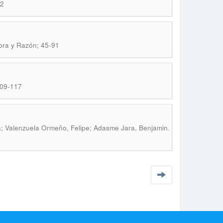
02
bra y Razón; 45-91
109-117
.
a; Valenzuela Ormeño, Felipe; Adasme Jara, Benjamin