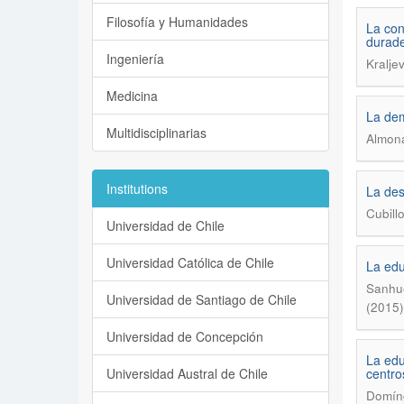
Filosofía y Humanidades
La con
durade
Ingeniería
Kralje
Medicina
La dem
Multidisciplinarias
Almona
Institutions
La desi
Cubill
Universidad de Chile
Universidad Católica de Chile
La edu
Sanhue
Universidad de Santiago de Chile
(2015)
Universidad de Concepción
La edu
Universidad Austral de Chile
centro
Domíng