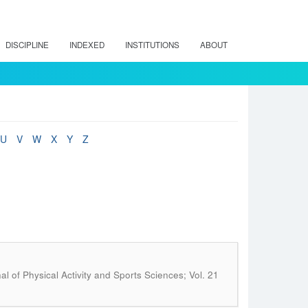
DISCIPLINE
INDEXED
INSTITUTIONS
ABOUT
U
V
W
X
Y
Z
al of Physical Activity and Sports Sciences; Vol. 21