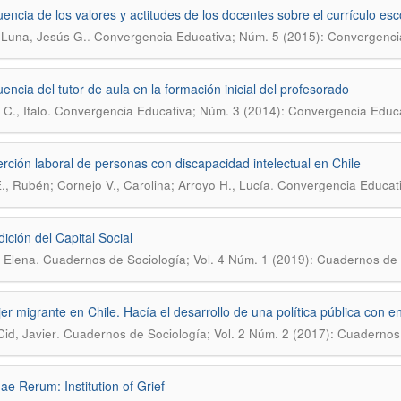
luencia de los valores y actitudes de los docentes sobre el currículo esc
.
Luna, Jesús G.
Convergencia Educativa; Núm. 5 (2015): Convergenci
luencia del tutor de aula en la formación inicial del profesorado
.
C., Italo
Convergencia Educativa; Núm. 3 (2014): Convergencia Educa
erción laboral de personas con discapacidad intelectual en Chile
.
E., Rubén; Cornejo V., Carolina; Arroyo H., Lucía
Convergencia Educati
ición del Capital Social
.
, Elena
Cuadernos de Sociología; Vol. 4 Núm. 1 (2019): Cuadernos de 
er migrante en Chile. Hacía el desarrollo de una política pública con e
.
Cid, Javier
Cuadernos de Sociología; Vol. 2 Núm. 2 (2017): Cuadernos
ae Rerum: Institution of Grief