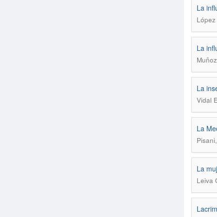
La inf
López 
La inf
Muñoz 
La ins
Vidal 
La Med
Pisani
La muj
Leiva 
Lacrim