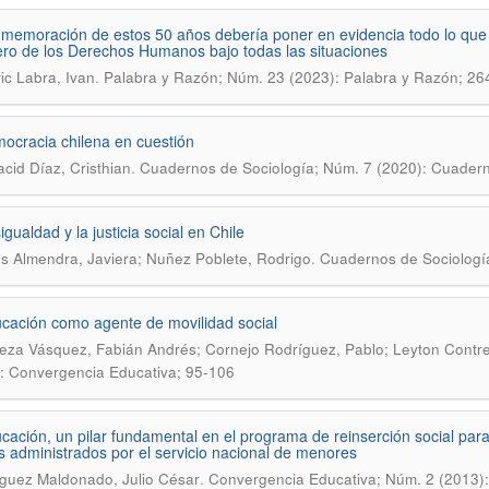
memoración de estos 50 años debería poner en evidencia todo lo que fa
ro de los Derechos Humanos bajo todas las situaciones
.
vic Labra, Ivan
Palabra y Razón; Núm. 23 (2023): Palabra y Razón; 26
ocracia chilena en cuestión
.
cid Díaz, Cristhian
Cuadernos de Sociología; Núm. 7 (2020): Cuadern
gualdad y la justicia social en Chile
.
os Almendra, Javiera; Nuñez Poblete, Rodrigo
Cuadernos de Sociología
cación como agente de movilidad social
za Vásquez, Fabián Andrés; Cornejo Rodríguez, Pablo; Leyton Contre
: Convergencia Educativa; 95-106
cación, un pilar fundamental en el programa de reinserción social para 
s administrados por el servicio nacional de menores
.
uez Maldonado, Julio César
Convergencia Educativa; Núm. 2 (2013):