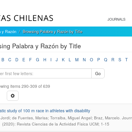
JOURNALS
a y Razón
Browsing Palabra y Razón by Title
ing Palabra y Razón by Title
B
C
D
E
F
G
H
I
J
K
L
M
N
O
P
Q
R
S
T
Go
wing items 290-309 of 639
tic study of 100 m race in athletes with disability
.
 Jordi; de Fuentes, Marisa; Torralba, Miguel Angel; Braz, Marcelo
Journ
 (2020): Revista Ciencias de la Actividad Física UCM; 1-15