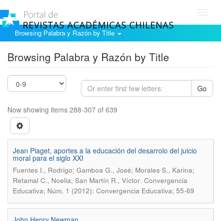
Toggl
navig
Browsing Palabra y Razón by Title
Browsing Palabra y Razón by Title
Go
Now showing items 288-307 of 639
Jean Piaget, aportes a la educación del desarrolo del juicio
moral para el siglo XXI
Fuentes I., Rodrigo; Gamboa G., José; Morales S., Karina;
.
Retamal C., Noelia; San Martín R., Víctor
Convergencia
Educativa; Núm. 1 (2012): Convergencia Educativa; 55-69
John Henry Newman